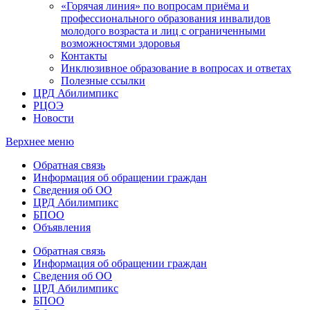
«Горячая линия» по вопросам приёма и
профессионального образования инвалидов
молодого возраста и лиц с ограниченными
возможностями здоровья
Контакты
Инклюзивное образование в вопросах и ответах
Полезные ссылки
ЦРД Абилимпикс
РЦОЭ
Новости
Верхнее меню
Обратная связь
Информация об обращении граждан
Сведения об ОО
ЦРД Абилимпикс
БПОО
Объявления
Обратная связь
Информация об обращении граждан
Сведения об ОО
ЦРД Абилимпикс
БПОО