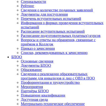
Специальности
Рейтинг
Сведения о количестве поданных заявлений
Документы для поступления
Перечень вступительных испытаний
Информация о формах проведения вступительных
испытаний
Расписание вступительных испытаний
Расписание подготовительных (платных) курсов
Вопросы и ответы на обращения, связанные с
приёмом в Колледж
Приказ о зачислении
Списки, рекомендованных к зачислению
БПОО
Основные сведения
Документы БПОО
Образование
Сведения о реализации образовательных
программ для инвалидов и лиц с ОВЗ в ПОО
Профориентация и трудоустройство
Мероприятия
Партнёры БПОО
Повышение квалификации
Доступная среда
Материально-техническое обеспечение