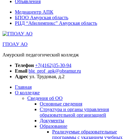
Объявления
Медиацентр АПК
БПОО Амурская область
РЦД “Абилимпикс” Амурская область
ГПОАУ АО
Амурский педагогический колледж
Телефон
+7(4162)35-30-94
Email
blg_prof_apk@obramur.ru
Адрес
ул. Трудовая, д.2
Главная
О колледже
Сведения об ОО
Основные сведения
Структура и органы управления
образовательной организацией
Документы
Образование
Реализуемые образовательные
программы с указанием учебных