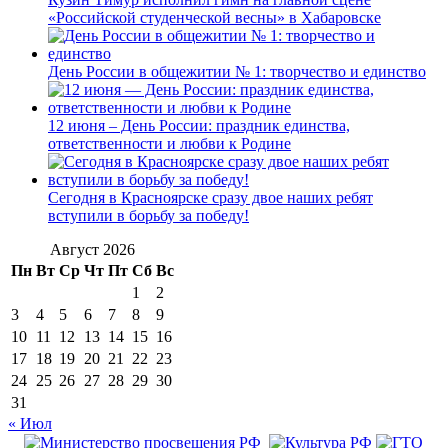
«Российской студенческой весны» в Хабаровске
День России в общежитии № 1: творчество и единство
12 июня – День России: праздник единства,
ответственности и любви к Родине
Сегодня в Красноярске сразу двое наших ребят
вступили в борьбу за победу!
Август 2026
Пн
Вт
Ср
Чт
Пт
Сб
Вс
1
2
3
4
5
6
7
8
9
10
11
12
13
14
15
16
17
18
19
20
21
22
23
24
25
26
27
28
29
30
31
« Июл