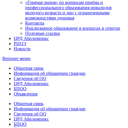
«Горячая линия» по вопросам приёма и
профессионального образования инвалидов
молодого возраста и лиц с ограниченными
возможностями здоровья
Контакты
Инклюзивное образование в вопросах и ответах
Полезные ссылки
ЦРД Абилимпикс
РЦОЭ
Новости
Верхнее меню
Обратная связь
Информация об обращении граждан
Сведения об ОО
ЦРД Абилимпикс
БПОО
Объявления
Обратная связь
Информация об обращении граждан
Сведения об ОО
ЦРД Абилимпикс
БПОО