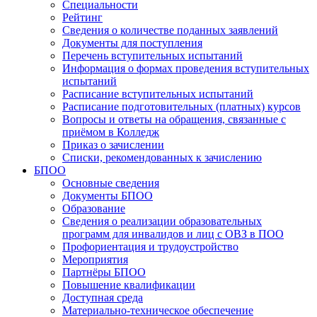
Специальности
Рейтинг
Сведения о количестве поданных заявлений
Документы для поступления
Перечень вступительных испытаний
Информация о формах проведения вступительных
испытаний
Расписание вступительных испытаний
Расписание подготовительных (платных) курсов
Вопросы и ответы на обращения, связанные с
приёмом в Колледж
Приказ о зачислении
Списки, рекомендованных к зачислению
БПОО
Основные сведения
Документы БПОО
Образование
Сведения о реализации образовательных
программ для инвалидов и лиц с ОВЗ в ПОО
Профориентация и трудоустройство
Мероприятия
Партнёры БПОО
Повышение квалификации
Доступная среда
Материально-техническое обеспечение