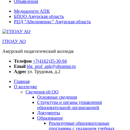
Объявления
Медиацентр АПК
БПОО Амурская область
РЦД “Абилимпикс” Амурская область
ГПОАУ АО
Амурский педагогический колледж
Телефон
+7(4162)35-30-94
Email
blg_prof_apk@obramur.ru
Адрес
ул. Трудовая, д.2
Главная
О колледже
Сведения об ОО
Основные сведения
Структура и органы управления
образовательной организацией
Документы
Образование
Реализуемые образовательные
программы с указанием учебных