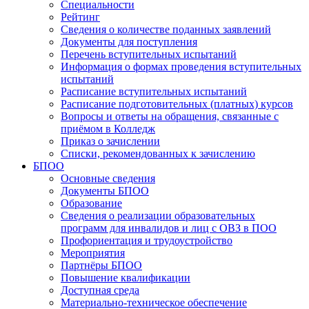
Специальности
Рейтинг
Сведения о количестве поданных заявлений
Документы для поступления
Перечень вступительных испытаний
Информация о формах проведения вступительных
испытаний
Расписание вступительных испытаний
Расписание подготовительных (платных) курсов
Вопросы и ответы на обращения, связанные с
приёмом в Колледж
Приказ о зачислении
Списки, рекомендованных к зачислению
БПОО
Основные сведения
Документы БПОО
Образование
Сведения о реализации образовательных
программ для инвалидов и лиц с ОВЗ в ПОО
Профориентация и трудоустройство
Мероприятия
Партнёры БПОО
Повышение квалификации
Доступная среда
Материально-техническое обеспечение