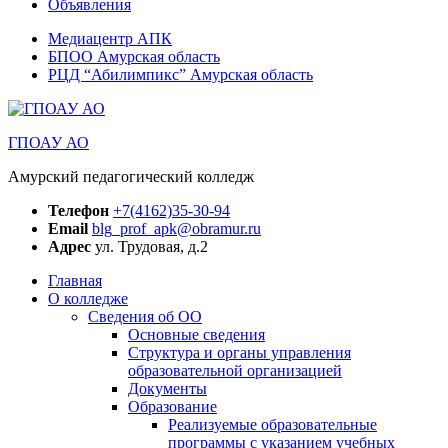
Объявления
Медиацентр АПК
БПОО Амурская область
РЦД “Абилимпикс” Амурская область
ГПОАУ АО
Амурский педагогический колледж
Телефон
+7(4162)35-30-94
Email
blg_prof_apk@obramur.ru
Адрес
ул. Трудовая, д.2
Главная
О колледже
Сведения об ОО
Основные сведения
Структура и органы управления
образовательной организацией
Документы
Образование
Реализуемые образовательные
программы с указанием учебных