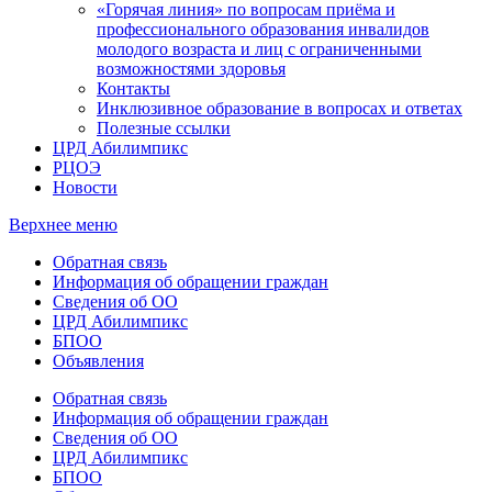
«Горячая линия» по вопросам приёма и
профессионального образования инвалидов
молодого возраста и лиц с ограниченными
возможностями здоровья
Контакты
Инклюзивное образование в вопросах и ответах
Полезные ссылки
ЦРД Абилимпикс
РЦОЭ
Новости
Верхнее меню
Обратная связь
Информация об обращении граждан
Сведения об ОО
ЦРД Абилимпикс
БПОО
Объявления
Обратная связь
Информация об обращении граждан
Сведения об ОО
ЦРД Абилимпикс
БПОО