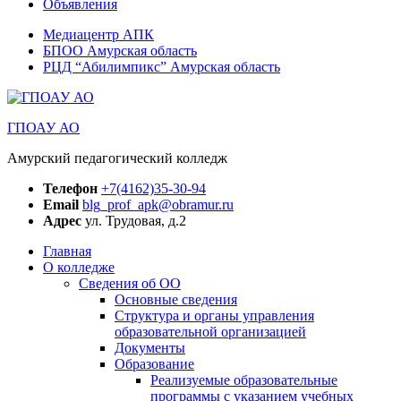
Объявления
Медиацентр АПК
БПОО Амурская область
РЦД “Абилимпикс” Амурская область
ГПОАУ АО
Амурский педагогический колледж
Телефон
+7(4162)35-30-94
Email
blg_prof_apk@obramur.ru
Адрес
ул. Трудовая, д.2
Главная
О колледже
Сведения об ОО
Основные сведения
Структура и органы управления
образовательной организацией
Документы
Образование
Реализуемые образовательные
программы с указанием учебных