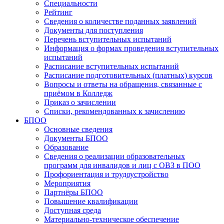
Специальности
Рейтинг
Сведения о количестве поданных заявлений
Документы для поступления
Перечень вступительных испытаний
Информация о формах проведения вступительных
испытаний
Расписание вступительных испытаний
Расписание подготовительных (платных) курсов
Вопросы и ответы на обращения, связанные с
приёмом в Колледж
Приказ о зачислении
Списки, рекомендованных к зачислению
БПОО
Основные сведения
Документы БПОО
Образование
Сведения о реализации образовательных
программ для инвалидов и лиц с ОВЗ в ПОО
Профориентация и трудоустройство
Мероприятия
Партнёры БПОО
Повышение квалификации
Доступная среда
Материально-техническое обеспечение