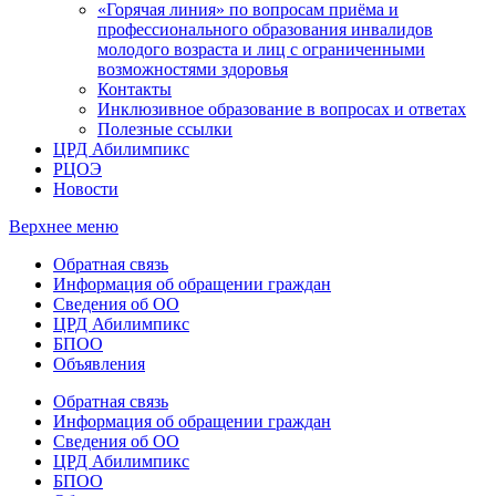
«Горячая линия» по вопросам приёма и
профессионального образования инвалидов
молодого возраста и лиц с ограниченными
возможностями здоровья
Контакты
Инклюзивное образование в вопросах и ответах
Полезные ссылки
ЦРД Абилимпикс
РЦОЭ
Новости
Верхнее меню
Обратная связь
Информация об обращении граждан
Сведения об ОО
ЦРД Абилимпикс
БПОО
Объявления
Обратная связь
Информация об обращении граждан
Сведения об ОО
ЦРД Абилимпикс
БПОО