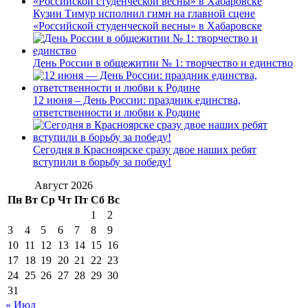
Кузин Тимур исполнил гимн на главной сцене
«Российской студенческой весны» в Хабаровске
День России в общежитии № 1: творчество и единство
12 июня – День России: праздник единства,
ответственности и любви к Родине
Сегодня в Красноярске сразу двое наших ребят
вступили в борьбу за победу!
Август 2026
Пн
Вт
Ср
Чт
Пт
Сб
Вс
1
2
3
4
5
6
7
8
9
10
11
12
13
14
15
16
17
18
19
20
21
22
23
24
25
26
27
28
29
30
31
« Июл