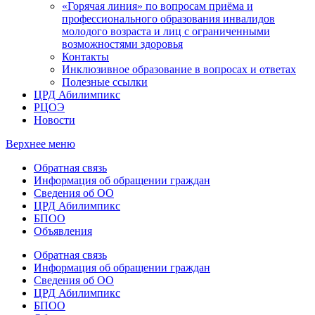
«Горячая линия» по вопросам приёма и
профессионального образования инвалидов
молодого возраста и лиц с ограниченными
возможностями здоровья
Контакты
Инклюзивное образование в вопросах и ответах
Полезные ссылки
ЦРД Абилимпикс
РЦОЭ
Новости
Верхнее меню
Обратная связь
Информация об обращении граждан
Сведения об ОО
ЦРД Абилимпикс
БПОО
Объявления
Обратная связь
Информация об обращении граждан
Сведения об ОО
ЦРД Абилимпикс
БПОО