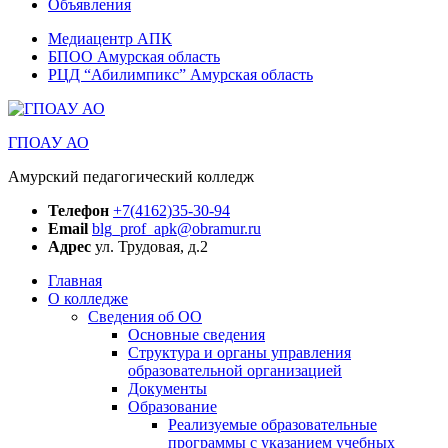
Объявления
Медиацентр АПК
БПОО Амурская область
РЦД “Абилимпикс” Амурская область
ГПОАУ АО
Амурский педагогический колледж
Телефон
+7(4162)35-30-94
Email
blg_prof_apk@obramur.ru
Адрес
ул. Трудовая, д.2
Главная
О колледже
Сведения об ОО
Основные сведения
Структура и органы управления
образовательной организацией
Документы
Образование
Реализуемые образовательные
программы с указанием учебных