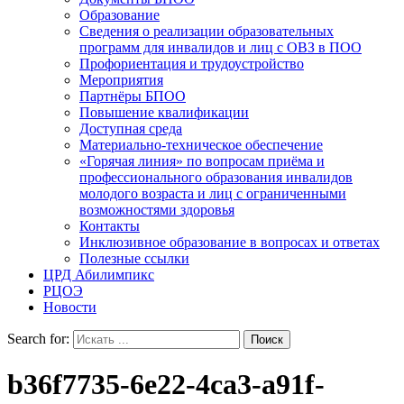
Образование
Сведения о реализации образовательных
программ для инвалидов и лиц с ОВЗ в ПОО
Профориентация и трудоустройство
Мероприятия
Партнёры БПОО
Повышение квалификации
Доступная среда
Материально-техническое обеспечение
«Горячая линия» по вопросам приёма и
профессионального образования инвалидов
молодого возраста и лиц с ограниченными
возможностями здоровья
Контакты
Инклюзивное образование в вопросах и ответах
Полезные ссылки
ЦРД Абилимпикс
РЦОЭ
Новости
Search for:
b36f7735-6e22-4ca3-a91f-