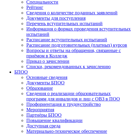
Специальности
Рейтинг
Сведения о количестве поданных заявлений
Документы для поступления
Перечень вступительных испытаний
Информация о формах проведения вступительных
испытаний
Расписание вступительных испытаний
Расписание подготовительных (платных) курсов
Вопросы и ответы на обращения, связанные с
приёмом в Колледж
Приказ о зачислении
Списки, рекомендованных к зачислению
БПОО
Основные сведения
Документы БПОО
Образование
Сведения о реализации образовательных
программ для инвалидов и лиц с ОВЗ в ПОО
Профориентация и трудоустройство
Мероприятия
Партнёры БПОО
Повышение квалификации
Доступная среда
Материально-техническое обеспечение