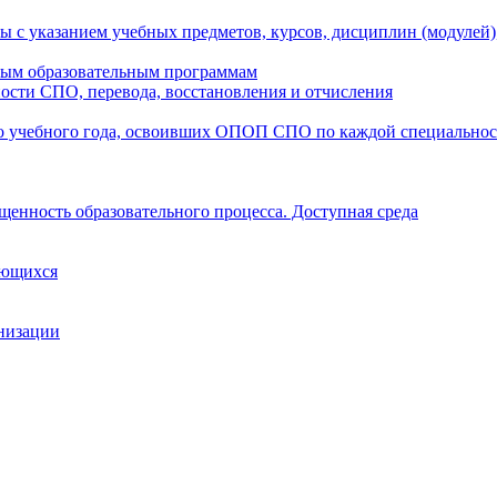
ы с указанием учебных предметов, курсов, дисциплин (модулей
мым образовательным программам
ости СПО, перевода, восстановления и отчисления
о учебного года, освоивших ОПОП СПО по каждой специально
щенность образовательного процесса. Доступная среда
ающихся
анизации