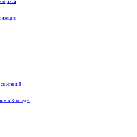
ающихся
анизации
испытаний
мом в Колледж