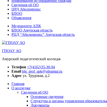
Информация об обращении граждан
Сведения об ОО
ЦРД Абилимпикс
БПОО
Объявления
Медиацентр АПК
БПОО Амурская область
РЦД “Абилимпикс” Амурская область
ГПОАУ АО
Амурский педагогический колледж
Телефон
+7(4162)35-30-94
Email
blg_prof_apk@obramur.ru
Адрес
ул. Трудовая, д.2
Главная
О колледже
Сведения об ОО
Основные сведения
Структура и органы управления образователь
Документы