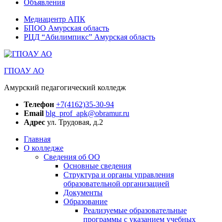
Объявления
Медиацентр АПК
БПОО Амурская область
РЦД “Абилимпикс” Амурская область
ГПОАУ АО
Амурский педагогический колледж
Телефон
+7(4162)35-30-94
Email
blg_prof_apk@obramur.ru
Адрес
ул. Трудовая, д.2
Главная
О колледже
Сведения об ОО
Основные сведения
Структура и органы управления
образовательной организацией
Документы
Образование
Реализуемые образовательные
программы с указанием учебных