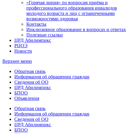
«Горячая линия» по вопросам приёма и
профессионального образования инвалидов
молодого возраста и лиц с ограниченными
возможностями здоровья
Контакты
Инклюзивное образование в вопросах и ответах
Полезные ссылки
ЦРД Абилимпикс
РЦОЭ
Новости
Верхнее меню
Обратная связь
Информация об обращении граждан
Сведения об ОО
ЦРД Абилимпикс
БПОО
Объявления
Обратная связь
Информация об обращении граждан
Сведения об ОО
ЦРД Абилимпикс
БПОО