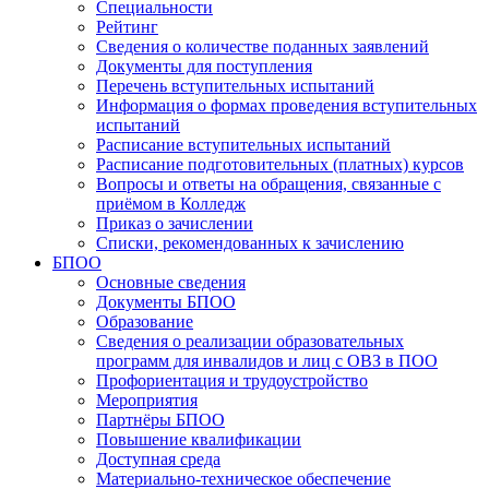
Специальности
Рейтинг
Сведения о количестве поданных заявлений
Документы для поступления
Перечень вступительных испытаний
Информация о формах проведения вступительных
испытаний
Расписание вступительных испытаний
Расписание подготовительных (платных) курсов
Вопросы и ответы на обращения, связанные с
приёмом в Колледж
Приказ о зачислении
Списки, рекомендованных к зачислению
БПОО
Основные сведения
Документы БПОО
Образование
Сведения о реализации образовательных
программ для инвалидов и лиц с ОВЗ в ПОО
Профориентация и трудоустройство
Мероприятия
Партнёры БПОО
Повышение квалификации
Доступная среда
Материально-техническое обеспечение