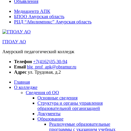
Объявления
Медиацентр АПК
БПОО Амурская область
РЦД “Абилимпикс” Амурская область
ГПОАУ АО
Амурский педагогический колледж
Телефон
+7(4162)35-30-94
Email
blg_prof_apk@obramur.ru
Адрес
ул. Трудовая, д.2
Главная
О колледже
Сведения об ОО
Основные сведения
Структура и органы управления
образовательной организацией
Документы
Образование
Реализуемые образовательные
программы с указанием учебных