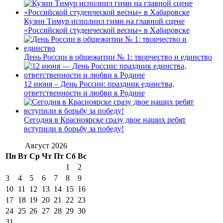
Кузин Тимур исполнил гимн на главной сцене
«Российской студенческой весны» в Хабаровске
День России в общежитии № 1: творчество и единство
12 июня – День России: праздник единства,
ответственности и любви к Родине
Сегодня в Красноярске сразу двое наших ребят
вступили в борьбу за победу!
Август 2026
Пн
Вт
Ср
Чт
Пт
Сб
Вс
1
2
3
4
5
6
7
8
9
10
11
12
13
14
15
16
17
18
19
20
21
22
23
24
25
26
27
28
29
30
31