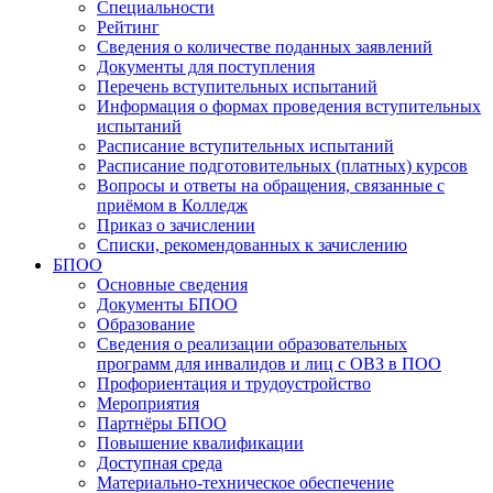
Специальности
Рейтинг
Сведения о количестве поданных заявлений
Документы для поступления
Перечень вступительных испытаний
Информация о формах проведения вступительных
испытаний
Расписание вступительных испытаний
Расписание подготовительных (платных) курсов
Вопросы и ответы на обращения, связанные с
приёмом в Колледж
Приказ о зачислении
Списки, рекомендованных к зачислению
БПОО
Основные сведения
Документы БПОО
Образование
Сведения о реализации образовательных
программ для инвалидов и лиц с ОВЗ в ПОО
Профориентация и трудоустройство
Мероприятия
Партнёры БПОО
Повышение квалификации
Доступная среда
Материально-техническое обеспечение