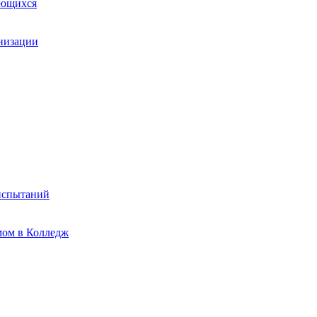
ающихся
анизации
испытаний
мом в Колледж