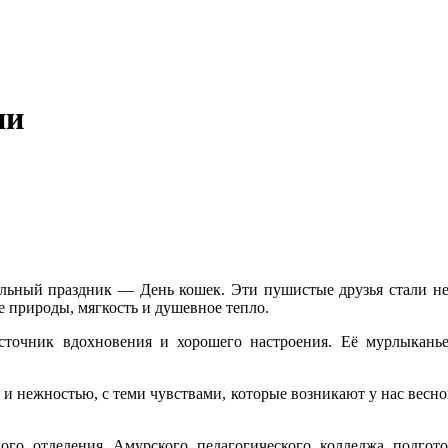
ии
ельный праздник — День кошек. Эти пушистые друзья стали не
 природы, мягкость и душевное тепло.
очник вдохновения и хорошего настроения. Её мурлыканье
и нежностью, с теми чувствами, которые возникают у нас весной
ного отделения Амурского педагогического колледжа подгот