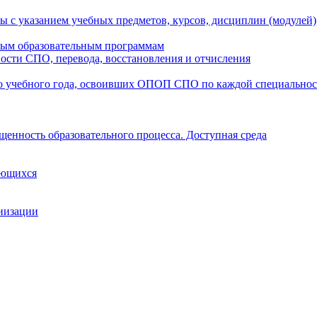
ы с указанием учебных предметов, курсов, дисциплин (модулей
мым образовательным программам
ости СПО, перевода, восстановления и отчисления
о учебного года, освоивших ОПОП СПО по каждой специально
щенность образовательного процесса. Доступная среда
ающихся
анизации