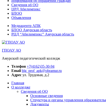
Информация об обращении граждан
Сведения об ОО
ЦРД Абилимпикс
БПОО
Объявления
Медиацентр АПК
БПОО Амурская область
РЦД “Абилимпикс” Амурская область
ГПОАУ АО
Амурский педагогический колледж
Телефон
+7(4162)35-30-94
Email
blg_prof_apk@obramur.ru
Адрес
ул. Трудовая, д.2
Главная
О колледже
Сведения об ОО
Основные сведения
Структура и органы управления образователь
Документы