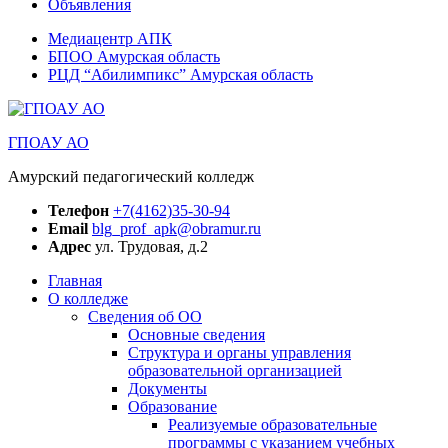
Объявления
Медиацентр АПК
БПОО Амурская область
РЦД “Абилимпикс” Амурская область
ГПОАУ АО
Амурский педагогический колледж
Телефон
+7(4162)35-30-94
Email
blg_prof_apk@obramur.ru
Адрес
ул. Трудовая, д.2
Главная
О колледже
Сведения об ОО
Основные сведения
Структура и органы управления
образовательной организацией
Документы
Образование
Реализуемые образовательные
программы с указанием учебных