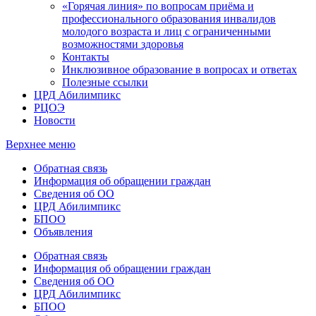
«Горячая линия» по вопросам приёма и
профессионального образования инвалидов
молодого возраста и лиц с ограниченными
возможностями здоровья
Контакты
Инклюзивное образование в вопросах и ответах
Полезные ссылки
ЦРД Абилимпикс
РЦОЭ
Новости
Верхнее меню
Обратная связь
Информация об обращении граждан
Сведения об ОО
ЦРД Абилимпикс
БПОО
Объявления
Обратная связь
Информация об обращении граждан
Сведения об ОО
ЦРД Абилимпикс
БПОО