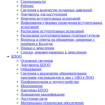
Специальности
Рейтинг
Сведения о количестве поданных заявлений
Документы для поступления
Перечень вступительных испытаний
Информация о формах проведения вступительных
испытаний
Расписание вступительных испытаний
Расписание подготовительных (платных) курсов
Вопросы и ответы на обращения, связанные с
приёмом в Колледж
Приказ о зачислении
Списки, рекомендованных к зачислению
БПОО
Основные сведения
Документы БПОО
Образование
Сведения о реализации образовательных
программ для инвалидов и лиц с ОВЗ в ПОО
Профориентация и трудоустройство
Мероприятия
Партнёры БПОО
Повышение квалификации
Доступная среда
Материально-техническое обеспечение