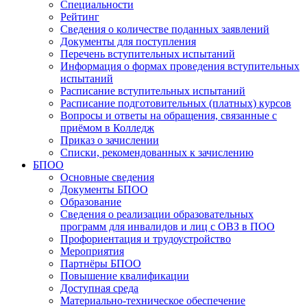
Специальности
Рейтинг
Сведения о количестве поданных заявлений
Документы для поступления
Перечень вступительных испытаний
Информация о формах проведения вступительных
испытаний
Расписание вступительных испытаний
Расписание подготовительных (платных) курсов
Вопросы и ответы на обращения, связанные с
приёмом в Колледж
Приказ о зачислении
Списки, рекомендованных к зачислению
БПОО
Основные сведения
Документы БПОО
Образование
Сведения о реализации образовательных
программ для инвалидов и лиц с ОВЗ в ПОО
Профориентация и трудоустройство
Мероприятия
Партнёры БПОО
Повышение квалификации
Доступная среда
Материально-техническое обеспечение