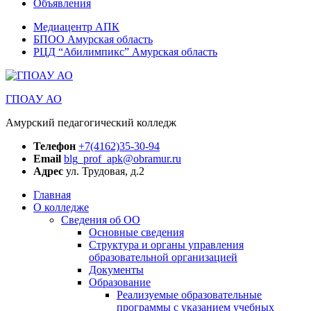
Объявления
Медиацентр АПК
БПОО Амурская область
РЦД “Абилимпикс” Амурская область
ГПОАУ АО
Амурский педагогический колледж
Телефон
+7(4162)35-30-94
Email
blg_prof_apk@obramur.ru
Адрес
ул. Трудовая, д.2
Главная
О колледже
Сведения об ОО
Основные сведения
Структура и органы управления
образовательной организацией
Документы
Образование
Реализуемые образовательные
программы с указанием учебных