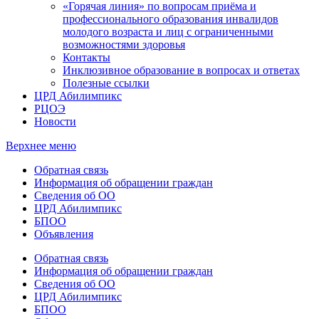
«Горячая линия» по вопросам приёма и
профессионального образования инвалидов
молодого возраста и лиц с ограниченными
возможностями здоровья
Контакты
Инклюзивное образование в вопросах и ответах
Полезные ссылки
ЦРД Абилимпикс
РЦОЭ
Новости
Верхнее меню
Обратная связь
Информация об обращении граждан
Сведения об ОО
ЦРД Абилимпикс
БПОО
Объявления
Обратная связь
Информация об обращении граждан
Сведения об ОО
ЦРД Абилимпикс
БПОО