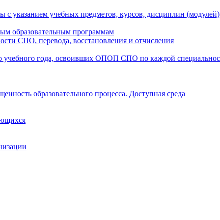
ы с указанием учебных предметов, курсов, дисциплин (модулей
мым образовательным программам
ости СПО, перевода, восстановления и отчисления
о учебного года, освоивших ОПОП СПО по каждой специально
щенность образовательного процесса. Доступная среда
ающихся
анизации