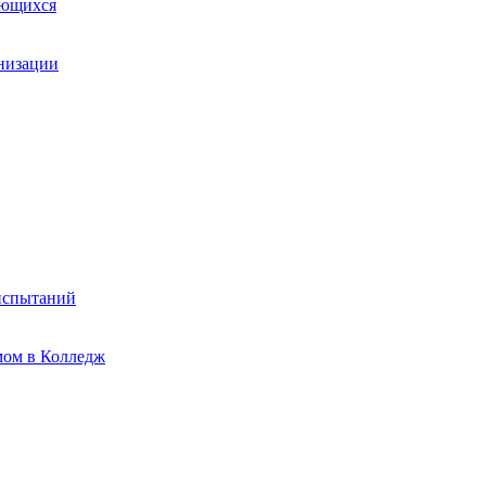
ающихся
анизации
испытаний
мом в Колледж