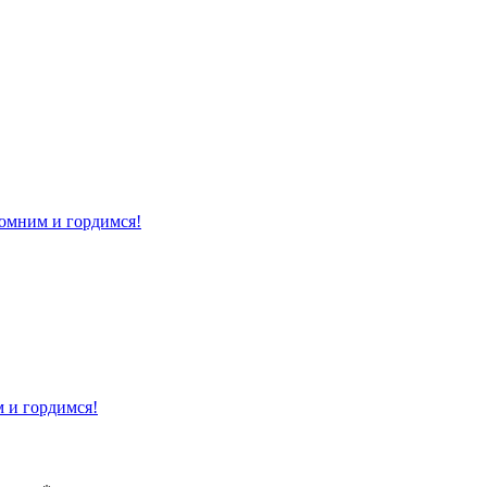
помним и гордимся!
м и гордимся!