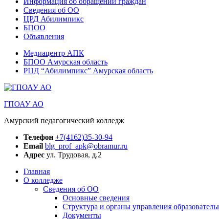
Информация об обращении граждан
Сведения об ОО
ЦРД Абилимпикс
БПОО
Объявления
Медиацентр АПК
БПОО Амурская область
РЦД “Абилимпикс” Амурская область
ГПОАУ АО
Амурский педагогический колледж
Телефон
+7(4162)35-30-94
Email
blg_prof_apk@obramur.ru
Адрес
ул. Трудовая, д.2
Главная
О колледже
Сведения об ОО
Основные сведения
Структура и органы управления образователь
Документы