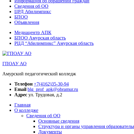
Информация об обращении граждан
Сведения об ОО
ЦРД Абилимпикс
БПОО
Объявления
Медиацентр АПК
БПОО Амурская область
РЦД “Абилимпикс” Амурская область
ГПОАУ АО
Амурский педагогический колледж
Телефон
+7(4162)35-30-94
Email
blg_prof_apk@obramur.ru
Адрес
ул. Трудовая, д.2
Главная
О колледже
Сведения об ОО
Основные сведения
Структура и органы управления образователь
Документы