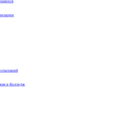
ающихся
анизации
испытаний
мом в Колледж