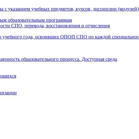
ы с указанием учебных предметов, курсов, дисциплин (модулей
мым образовательным программам
ости СПО, перевода, восстановления и отчисления
о учебного года, освоивших ОПОП СПО по каждой специально
щенность образовательного процесса. Доступная среда
ающихся
анизации