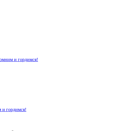
помним и гордимся!
м и гордимся!