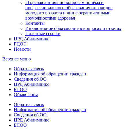
«Горячая линия» по вопросам приёма и
профессионального образования инвалидов
молодого возраста и лиц с ограниченными
возможностями здоровья
Контакты
Инклюзивное образование в вопросах и ответах
Полезные ссылки
ЦРД Абилимпикс
РЦОЭ
Новости
Верхнее меню
Обратная связь
Информация об обращении граждан
Сведения об ОО
ЦРД Абилимпикс
БПОО
Объявления
Обратная связь
Информация об обращении граждан
Сведения об ОО
ЦРД Абилимпикс
БПОО