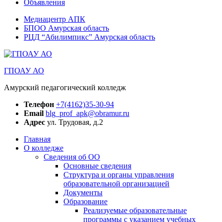
Объявления
Медиацентр АПК
БПОО Амурская область
РЦД “Абилимпикс” Амурская область
ГПОАУ АО
Амурский педагогический колледж
Телефон
+7(4162)35-30-94
Email
blg_prof_apk@obramur.ru
Адрес
ул. Трудовая, д.2
Главная
О колледже
Сведения об ОО
Основные сведения
Структура и органы управления
образовательной организацией
Документы
Образование
Реализуемые образовательные
программы с указанием учебных