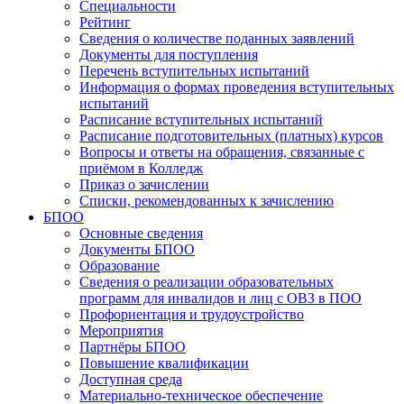
Специальности
Рейтинг
Сведения о количестве поданных заявлений
Документы для поступления
Перечень вступительных испытаний
Информация о формах проведения вступительных
испытаний
Расписание вступительных испытаний
Расписание подготовительных (платных) курсов
Вопросы и ответы на обращения, связанные с
приёмом в Колледж
Приказ о зачислении
Списки, рекомендованных к зачислению
БПОО
Основные сведения
Документы БПОО
Образование
Сведения о реализации образовательных
программ для инвалидов и лиц с ОВЗ в ПОО
Профориентация и трудоустройство
Мероприятия
Партнёры БПОО
Повышение квалификации
Доступная среда
Материально-техническое обеспечение