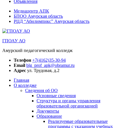
Объявления
Медиацентр АПК
БПОО Амурская область
РЦД “Абилимпикс” Амурская область
ГПОАУ АО
Амурский педагогический колледж
Телефон
+7(4162)35-30-94
Email
blg_prof_apk@obramur.ru
Адрес
ул. Трудовая, д.2
Главная
О колледже
Сведения об ОО
Основные сведения
Структура и органы управления
образовательной организацией
Документы
Образование
Реализуемые образовательные
программы с указанием учебных