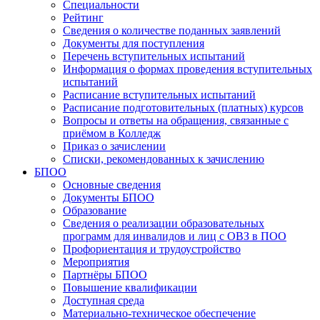
Специальности
Рейтинг
Сведения о количестве поданных заявлений
Документы для поступления
Перечень вступительных испытаний
Информация о формах проведения вступительных
испытаний
Расписание вступительных испытаний
Расписание подготовительных (платных) курсов
Вопросы и ответы на обращения, связанные с
приёмом в Колледж
Приказ о зачислении
Списки, рекомендованных к зачислению
БПОО
Основные сведения
Документы БПОО
Образование
Сведения о реализации образовательных
программ для инвалидов и лиц с ОВЗ в ПОО
Профориентация и трудоустройство
Мероприятия
Партнёры БПОО
Повышение квалификации
Доступная среда
Материально-техническое обеспечение