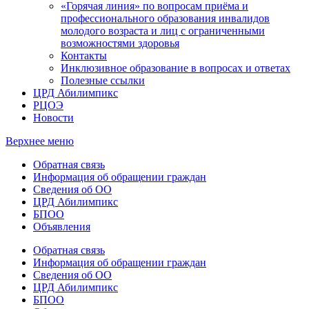
«Горячая линия» по вопросам приёма и
профессионального образования инвалидов
молодого возраста и лиц с ограниченными
возможностями здоровья
Контакты
Инклюзивное образование в вопросах и ответах
Полезные ссылки
ЦРД Абилимпикс
РЦОЭ
Новости
Верхнее меню
Обратная связь
Информация об обращении граждан
Сведения об ОО
ЦРД Абилимпикс
БПОО
Объявления
Обратная связь
Информация об обращении граждан
Сведения об ОО
ЦРД Абилимпикс
БПОО