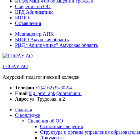
Информация об обращении граждан
Сведения об ОО
ЦРД Абилимпикс
БПОО
Объявления
Медиацентр АПК
БПОО Амурская область
РЦД “Абилимпикс” Амурская область
ГПОАУ АО
Амурский педагогический колледж
Телефон
+7(4162)35-30-94
Email
blg_prof_apk@obramur.ru
Адрес
ул. Трудовая, д.2
Главная
О колледже
Сведения об ОО
Основные сведения
Структура и органы управления образователь
Документы