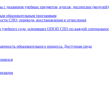
ы с указанием учебных предметов, курсов, дисциплин (модулей
мым образовательным программам
ости СПО, перевода, восстановления и отчисления
о учебного года, освоивших ОПОП СПО по каждой специально
щенность образовательного процесса. Доступная среда
ающихся
анизации