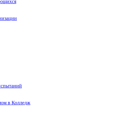
ающихся
анизации
испытаний
мом в Колледж