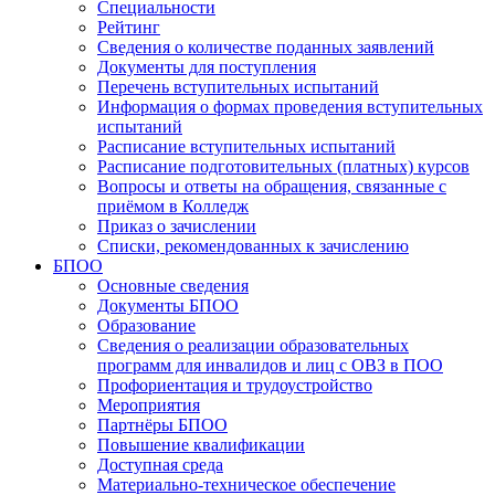
Специальности
Рейтинг
Сведения о количестве поданных заявлений
Документы для поступления
Перечень вступительных испытаний
Информация о формах проведения вступительных
испытаний
Расписание вступительных испытаний
Расписание подготовительных (платных) курсов
Вопросы и ответы на обращения, связанные с
приёмом в Колледж
Приказ о зачислении
Списки, рекомендованных к зачислению
БПОО
Основные сведения
Документы БПОО
Образование
Сведения о реализации образовательных
программ для инвалидов и лиц с ОВЗ в ПОО
Профориентация и трудоустройство
Мероприятия
Партнёры БПОО
Повышение квалификации
Доступная среда
Материально-техническое обеспечение