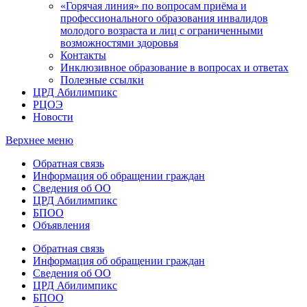
«Горячая линия» по вопросам приёма и
профессионального образования инвалидов
молодого возраста и лиц с ограниченными
возможностями здоровья
Контакты
Инклюзивное образование в вопросах и ответах
Полезные ссылки
ЦРД Абилимпикс
РЦОЭ
Новости
Верхнее меню
Обратная связь
Информация об обращении граждан
Сведения об ОО
ЦРД Абилимпикс
БПОО
Объявления
Обратная связь
Информация об обращении граждан
Сведения об ОО
ЦРД Абилимпикс
БПОО