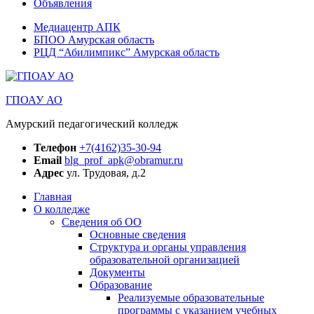
Объявления
Медиацентр АПК
БПОО Амурская область
РЦД “Абилимпикс” Амурская область
ГПОАУ АО
Амурский педагогический колледж
Телефон
+7(4162)35-30-94
Email
blg_prof_apk@obramur.ru
Адрес
ул. Трудовая, д.2
Главная
О колледже
Сведения об ОО
Основные сведения
Структура и органы управления
образовательной организацией
Документы
Образование
Реализуемые образовательные
программы с указанием учебных