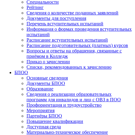
Специальности
Рейтинг
Сведения о количестве поданных заявлений
Документы для поступления
Перечень вступительных испытаний
Информация о формах проведения вступительных
испытаний
Расписание вступительных испытаний
Расписание подготовительных (платных) курсов
Вопросы и ответы на обращения, связанные с
приёмом в Колледж
Приказ о зачислении
Списки, рекомендованных к зачислению
БПОО
Основные сведения
Документы БПОО
Образование
Сведения о реализации образовательных
программ для инвалидов и лиц с ОВЗ в ПОО
Профориентация и трудоустройство
Мероприятия
Партнёры БПОО
Повышение квалификации
Доступная среда
Материально-техническое обеспечение