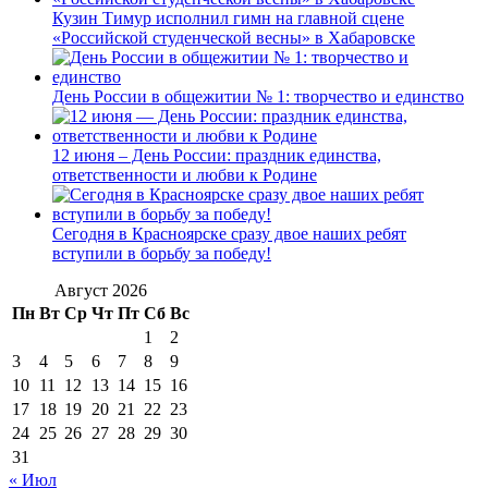
Кузин Тимур исполнил гимн на главной сцене
«Российской студенческой весны» в Хабаровске
День России в общежитии № 1: творчество и единство
12 июня – День России: праздник единства,
ответственности и любви к Родине
Сегодня в Красноярске сразу двое наших ребят
вступили в борьбу за победу!
Август 2026
Пн
Вт
Ср
Чт
Пт
Сб
Вс
1
2
3
4
5
6
7
8
9
10
11
12
13
14
15
16
17
18
19
20
21
22
23
24
25
26
27
28
29
30
31
« Июл