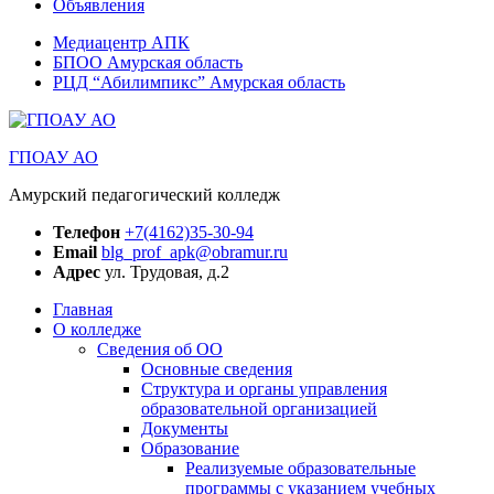
Объявления
Медиацентр АПК
БПОО Амурская область
РЦД “Абилимпикс” Амурская область
ГПОАУ АО
Амурский педагогический колледж
Телефон
+7(4162)35-30-94
Email
blg_prof_apk@obramur.ru
Адрес
ул. Трудовая, д.2
Главная
О колледже
Сведения об ОО
Основные сведения
Структура и органы управления
образовательной организацией
Документы
Образование
Реализуемые образовательные
программы с указанием учебных