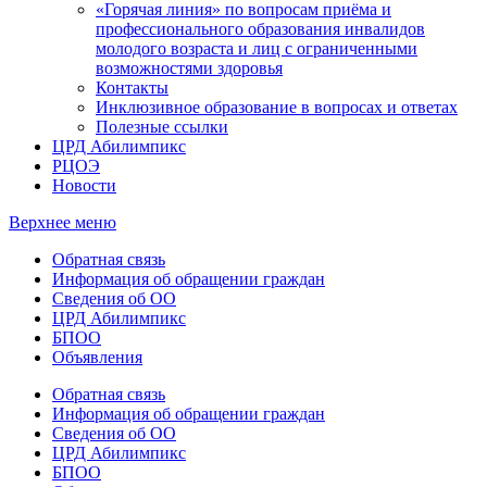
«Горячая линия» по вопросам приёма и
профессионального образования инвалидов
молодого возраста и лиц с ограниченными
возможностями здоровья
Контакты
Инклюзивное образование в вопросах и ответах
Полезные ссылки
ЦРД Абилимпикс
РЦОЭ
Новости
Верхнее меню
Обратная связь
Информация об обращении граждан
Сведения об ОО
ЦРД Абилимпикс
БПОО
Объявления
Обратная связь
Информация об обращении граждан
Сведения об ОО
ЦРД Абилимпикс
БПОО