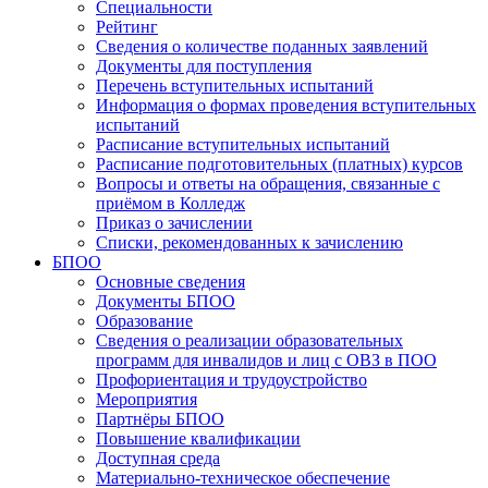
Специальности
Рейтинг
Сведения о количестве поданных заявлений
Документы для поступления
Перечень вступительных испытаний
Информация о формах проведения вступительных
испытаний
Расписание вступительных испытаний
Расписание подготовительных (платных) курсов
Вопросы и ответы на обращения, связанные с
приёмом в Колледж
Приказ о зачислении
Списки, рекомендованных к зачислению
БПОО
Основные сведения
Документы БПОО
Образование
Сведения о реализации образовательных
программ для инвалидов и лиц с ОВЗ в ПОО
Профориентация и трудоустройство
Мероприятия
Партнёры БПОО
Повышение квалификации
Доступная среда
Материально-техническое обеспечение