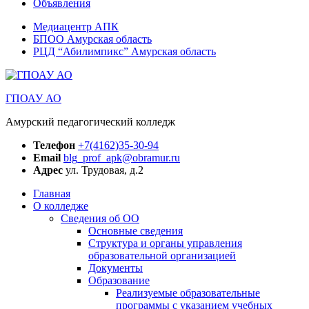
Объявления
Медиацентр АПК
БПОО Амурская область
РЦД “Абилимпикс” Амурская область
ГПОАУ АО
Амурский педагогический колледж
Телефон
+7(4162)35-30-94
Email
blg_prof_apk@obramur.ru
Адрес
ул. Трудовая, д.2
Главная
О колледже
Сведения об ОО
Основные сведения
Структура и органы управления
образовательной организацией
Документы
Образование
Реализуемые образовательные
программы с указанием учебных