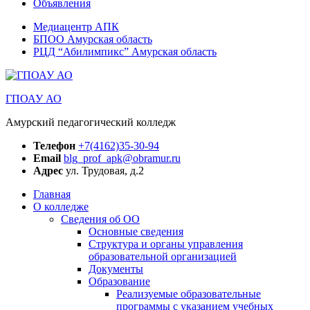
Объявления
Медиацентр АПК
БПОО Амурская область
РЦД “Абилимпикс” Амурская область
ГПОАУ АО
Амурский педагогический колледж
Телефон
+7(4162)35-30-94
Email
blg_prof_apk@obramur.ru
Адрес
ул. Трудовая, д.2
Главная
О колледже
Сведения об ОО
Основные сведения
Структура и органы управления
образовательной организацией
Документы
Образование
Реализуемые образовательные
программы с указанием учебных