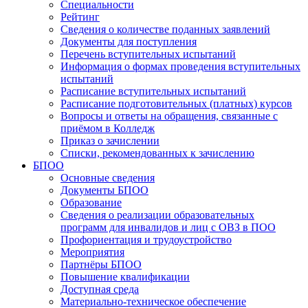
Специальности
Рейтинг
Сведения о количестве поданных заявлений
Документы для поступления
Перечень вступительных испытаний
Информация о формах проведения вступительных
испытаний
Расписание вступительных испытаний
Расписание подготовительных (платных) курсов
Вопросы и ответы на обращения, связанные с
приёмом в Колледж
Приказ о зачислении
Списки, рекомендованных к зачислению
БПОО
Основные сведения
Документы БПОО
Образование
Сведения о реализации образовательных
программ для инвалидов и лиц с ОВЗ в ПОО
Профориентация и трудоустройство
Мероприятия
Партнёры БПОО
Повышение квалификации
Доступная среда
Материально-техническое обеспечение