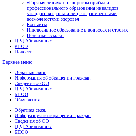
«Горячая линия» по вопросам приёма и
профессионального образования инвалидов
молодого возраста и лиц с ограниченными
возможностями здоровья
Контакты
Инклюзивное образование в вопросах и ответах
Полезные ссылки
ЦРД Абилимпикс
РЦОЭ
Новости
Верхнее меню
Обратная связь
Информация об обращении граждан
Сведения об ОО
ЦРД Абилимпикс
БПОО
Объявления
Обратная связь
Информация об обращении граждан
Сведения об ОО
ЦРД Абилимпикс
БПОО