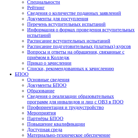
Специальности
Рейтинг
Сведения о количестве поданных заявлений
Документы для поступления
Перечень вступительных испытаний
Информация о формах проведения вступительных
испытаний
Расписание вступительных испытаний
Расписание подготовительных (платных) курсов
Вопросы и ответы на обращения, связанные с
приёмом в Колледж
Приказ о зачислении
Списки, рекомендованных к зачислению
БПОО
Основные сведения
Документы БПОО
Образование
Сведения о реализации образовательных
программ для инвалидов и лиц с ОВЗ в ПОО
Профориентация и трудоустройство
Мероприятия
Партнёры БПОО
Повышение квалификации
Доступная среда
Материально-техническое обеспечение