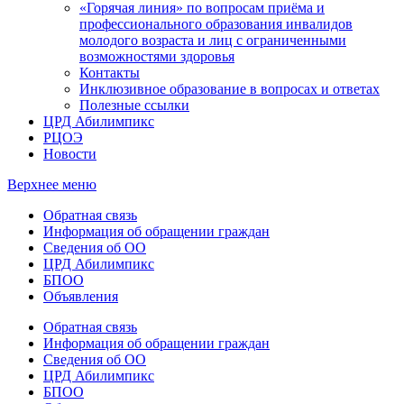
«Горячая линия» по вопросам приёма и
профессионального образования инвалидов
молодого возраста и лиц с ограниченными
возможностями здоровья
Контакты
Инклюзивное образование в вопросах и ответах
Полезные ссылки
ЦРД Абилимпикс
РЦОЭ
Новости
Верхнее меню
Обратная связь
Информация об обращении граждан
Сведения об ОО
ЦРД Абилимпикс
БПОО
Объявления
Обратная связь
Информация об обращении граждан
Сведения об ОО
ЦРД Абилимпикс
БПОО