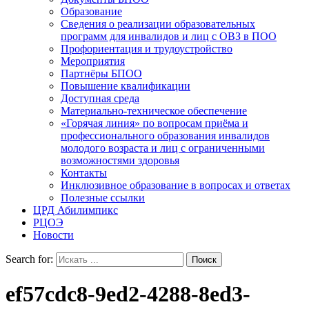
Образование
Сведения о реализации образовательных
программ для инвалидов и лиц с ОВЗ в ПОО
Профориентация и трудоустройство
Мероприятия
Партнёры БПОО
Повышение квалификации
Доступная среда
Материально-техническое обеспечение
«Горячая линия» по вопросам приёма и
профессионального образования инвалидов
молодого возраста и лиц с ограниченными
возможностями здоровья
Контакты
Инклюзивное образование в вопросах и ответах
Полезные ссылки
ЦРД Абилимпикс
РЦОЭ
Новости
Search for:
ef57cdc8-9ed2-4288-8ed3-