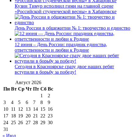
Кузин Тимур исполнил гимн на главной сцене
«Российской студенческой весны» в Хабаровске
День России в общежитии № 1: творчество и единство
12 июня – День России: праздник единства,
ответственности и любви к Родине
Сегодня в Красноярске сразу двое наших ребят
вступили в борьбу за победу!
Август 2026
Пн
Вт
Ср
Чт
Пт
Сб
Вс
1
2
3
4
5
6
7
8
9
10
11
12
13
14
15
16
17
18
19
20
21
22
23
24
25
26
27
28
29
30
31
« Июл