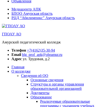
Объявления
Медиацентр АПК
БПОО Амурская область
РЦД “Абилимпикс” Амурская область
ГПОАУ АО
Амурский педагогический колледж
Телефон
+7(4162)35-30-94
Email
blg_prof_apk@obramur.ru
Адрес
ул. Трудовая, д.2
Главная
О колледже
Сведения об ОО
Основные сведения
Структура и органы управления
образовательной организацией
Документы
Образование
Реализуемые образовательные
программы с указанием учебных