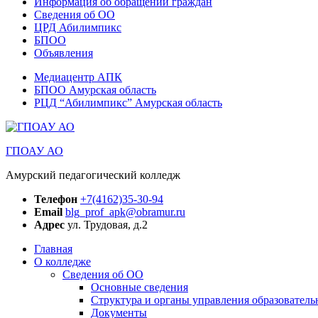
Информация об обращении граждан
Сведения об ОО
ЦРД Абилимпикс
БПОО
Объявления
Медиацентр АПК
БПОО Амурская область
РЦД “Абилимпикс” Амурская область
ГПОАУ АО
Амурский педагогический колледж
Телефон
+7(4162)35-30-94
Email
blg_prof_apk@obramur.ru
Адрес
ул. Трудовая, д.2
Главная
О колледже
Сведения об ОО
Основные сведения
Структура и органы управления образователь
Документы