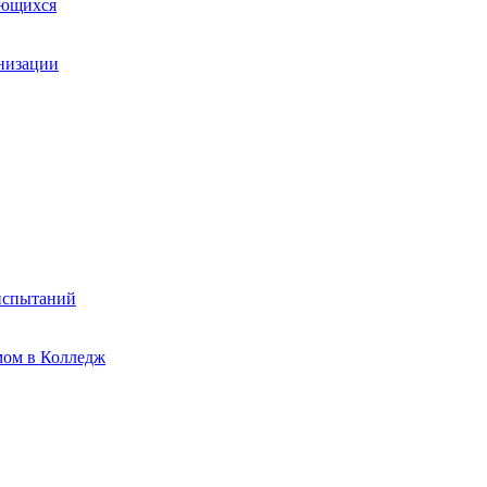
ающихся
анизации
испытаний
мом в Колледж