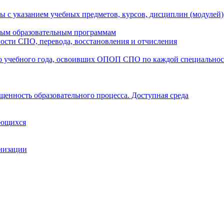
ы с указанием учебных предметов, курсов, дисциплин (модулей
мым образовательным программам
ости СПО, перевода, восстановления и отчисления
о учебного года, освоивших ОПОП СПО по каждой специально
щенность образовательного процесса. Доступная среда
ающихся
анизации