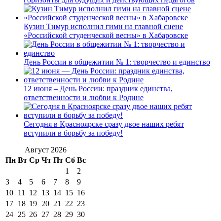
Кузин Тимур исполнил гимн на главной сцене
«Российской студенческой весны» в Хабаровске
День России в общежитии № 1: творчество и единство
12 июня – День России: праздник единства,
ответственности и любви к Родине
Сегодня в Красноярске сразу двое наших ребят
вступили в борьбу за победу!
Август 2026
Пн
Вт
Ср
Чт
Пт
Сб
Вс
1
2
3
4
5
6
7
8
9
10
11
12
13
14
15
16
17
18
19
20
21
22
23
24
25
26
27
28
29
30