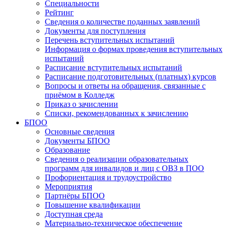
Специальности
Рейтинг
Сведения о количестве поданных заявлений
Документы для поступления
Перечень вступительных испытаний
Информация о формах проведения вступительных
испытаний
Расписание вступительных испытаний
Расписание подготовительных (платных) курсов
Вопросы и ответы на обращения, связанные с
приёмом в Колледж
Приказ о зачислении
Списки, рекомендованных к зачислению
БПОО
Основные сведения
Документы БПОО
Образование
Сведения о реализации образовательных
программ для инвалидов и лиц с ОВЗ в ПОО
Профориентация и трудоустройство
Мероприятия
Партнёры БПОО
Повышение квалификации
Доступная среда
Материально-техническое обеспечение