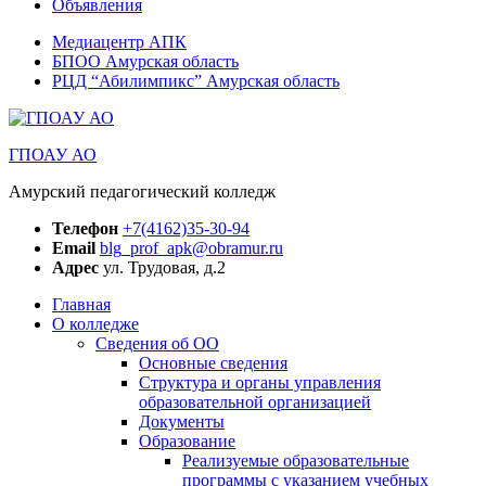
Объявления
Медиацентр АПК
БПОО Амурская область
РЦД “Абилимпикс” Амурская область
ГПОАУ АО
Амурский педагогический колледж
Телефон
+7(4162)35-30-94
Email
blg_prof_apk@obramur.ru
Адрес
ул. Трудовая, д.2
Главная
О колледже
Сведения об ОО
Основные сведения
Структура и органы управления
образовательной организацией
Документы
Образование
Реализуемые образовательные
программы с указанием учебных