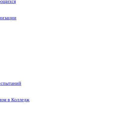
ающихся
анизации
испытаний
мом в Колледж