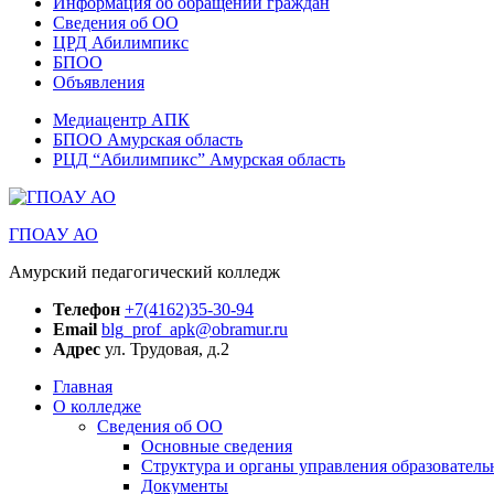
Информация об обращении граждан
Сведения об ОО
ЦРД Абилимпикс
БПОО
Объявления
Медиацентр АПК
БПОО Амурская область
РЦД “Абилимпикс” Амурская область
ГПОАУ АО
Амурский педагогический колледж
Телефон
+7(4162)35-30-94
Email
blg_prof_apk@obramur.ru
Адрес
ул. Трудовая, д.2
Главная
О колледже
Сведения об ОО
Основные сведения
Структура и органы управления образователь
Документы