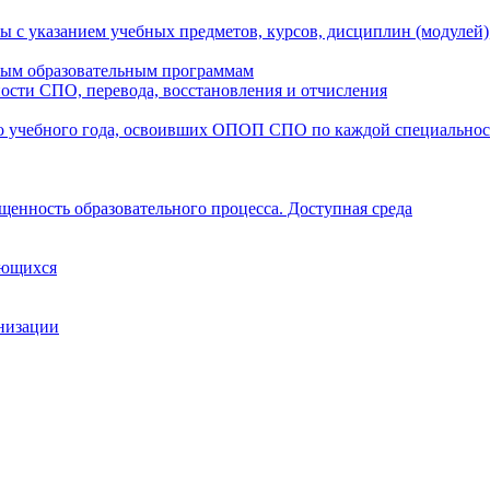
ы с указанием учебных предметов, курсов, дисциплин (модулей
мым образовательным программам
ости СПО, перевода, восстановления и отчисления
о учебного года, освоивших ОПОП СПО по каждой специально
щенность образовательного процесса. Доступная среда
ающихся
анизации