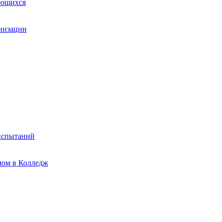
ающихся
анизации
испытаний
мом в Колледж