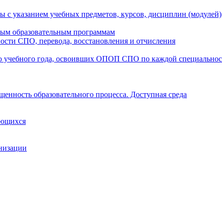
ы с указанием учебных предметов, курсов, дисциплин (модулей
мым образовательным программам
ости СПО, перевода, восстановления и отчисления
о учебного года, освоивших ОПОП СПО по каждой специально
щенность образовательного процесса. Доступная среда
ающихся
анизации