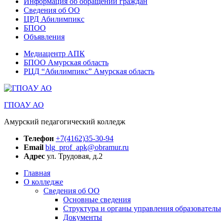
Информация об обращении граждан
Сведения об ОО
ЦРД Абилимпикс
БПОО
Объявления
Медиацентр АПК
БПОО Амурская область
РЦД “Абилимпикс” Амурская область
ГПОАУ АО
Амурский педагогический колледж
Телефон
+7(4162)35-30-94
Email
blg_prof_apk@obramur.ru
Адрес
ул. Трудовая, д.2
Главная
О колледже
Сведения об ОО
Основные сведения
Структура и органы управления образователь
Документы