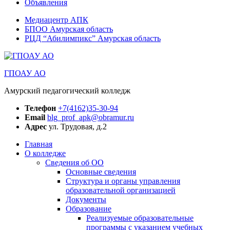
Объявления
Медиацентр АПК
БПОО Амурская область
РЦД “Абилимпикс” Амурская область
ГПОАУ АО
Амурский педагогический колледж
Телефон
+7(4162)35-30-94
Email
blg_prof_apk@obramur.ru
Адрес
ул. Трудовая, д.2
Главная
О колледже
Сведения об ОО
Основные сведения
Структура и органы управления
образовательной организацией
Документы
Образование
Реализуемые образовательные
программы с указанием учебных