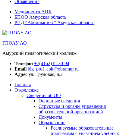
Объявления
Медиацентр АПК
БПОО Амурская область
РЦД “Абилимпикс” Амурская область
ГПОАУ АО
Амурский педагогический колледж
Телефон
+7(4162)35-30-94
Email
blg_prof_apk@obramur.ru
Адрес
ул. Трудовая, д.2
Главная
О колледже
Сведения об ОО
Основные сведения
Структура и органы управления
образовательной организацией
Документы
Образование
Реализуемые образовательные
программы с указанием учебных