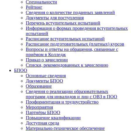
Специальности
Рейтинг
Сведения о количестве поданных заявлений
Документы для поступления
Перечень вступительных испытаний
Информация о формах проведения вступительных
испытаний
Расписание вступительных испытаний
Расписание подготовительных (платных) курсов
Вопросы и ответы на обращения, связанные с
приёмом в Колледж
Приказ о зачислении
Списки, рекомендованных к зачислению
БПОО
Основные сведения
Документы БПОО
Образование
Сведения о реализации образовательных
программ для инвалидов и лиц с ОВЗ в ПОО
Профориентация и трудоустройство
Мероприятия
Партнёры БПОО
Повышение квалификации
Доступная среда
Материально-техническое обеспечение