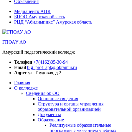
Объявления
Медиацентр АПК
БПОО Амурская область
РЦД “Абилимпикс” Амурская область
ГПОАУ АО
Амурский педагогический колледж
Телефон
+7(4162)35-30-94
Email
blg_prof_apk@obramur.ru
Адрес
ул. Трудовая, д.2
Главная
О колледже
Сведения об ОО
Основные сведения
Структура и органы управления
образовательной организацией
Документы
Образование
Реализуемые образовательные
программы с указанием учебных