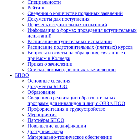
Специальности
Рейтинг
Сведения о количестве поданных заявлений
Документы для поступления
Перечень вступительных испытаний
Информация о формах проведения вступительных
испытаний
Расписание вступительных испытаний
Расписание подготовительных (платных) курсов
Вопросы и ответы на обращения, связанные с
приёмом в Колледж
Приказ о зачислении
Списки, рекомендованных к зачислению
БПОО
Основные сведения
Документы БПОО
Образование
Сведения о реализации образовательных
программ для инвалидов и лиц с ОВЗ в ПОО
Профориентация и трудоустройство
Мероприятия
Партнёры БПОО
Повышение квалификации
Доступная среда
Материально-техническое обеспечение