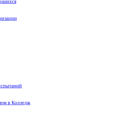
ающихся
анизации
испытаний
мом в Колледж