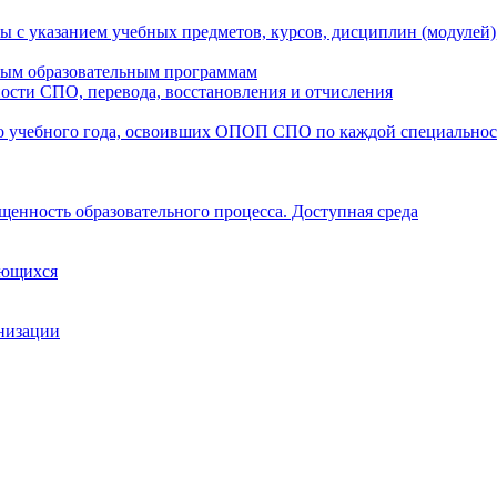
ы с указанием учебных предметов, курсов, дисциплин (модулей
мым образовательным программам
ости СПО, перевода, восстановления и отчисления
о учебного года, освоивших ОПОП СПО по каждой специально
щенность образовательного процесса. Доступная среда
ающихся
анизации