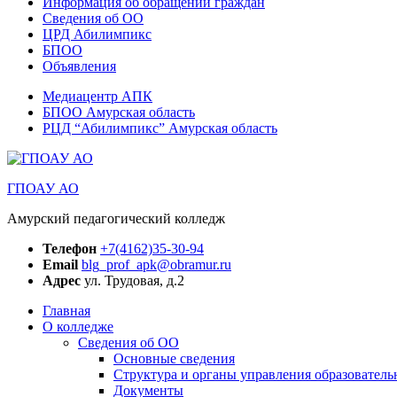
Информация об обращении граждан
Сведения об ОО
ЦРД Абилимпикс
БПОО
Объявления
Медиацентр АПК
БПОО Амурская область
РЦД “Абилимпикс” Амурская область
ГПОАУ АО
Амурский педагогический колледж
Телефон
+7(4162)35-30-94
Email
blg_prof_apk@obramur.ru
Адрес
ул. Трудовая, д.2
Главная
О колледже
Сведения об ОО
Основные сведения
Структура и органы управления образователь
Документы