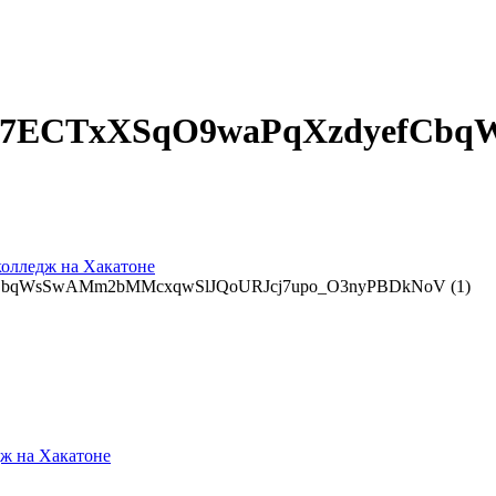
V7ECTxXSqO9waPqXzdyefCb
колледж на Хакатоне
CbqWsSwAMm2bMMcxqwSlJQoURJcj7upo_O3nyPBDkNoV (1)
ж на Хакатоне