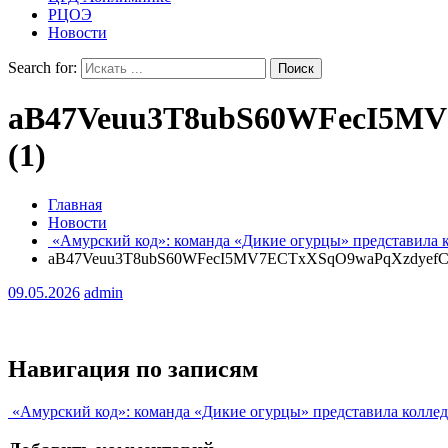
РЦОЭ
Новости
Search for:
aB47Veuu3T8ubS60WFecI5M
(1)
Главная
Новости
«Амурский код»: команда «Дикие огурцы» представила 
aB47Veuu3T8ubS60WFecI5MV7ECTxXSqO9waPqXzdyef
09.05.2026
admin
Навигация по записям
«Амурский код»: команда «Дикие огурцы» представила коллед