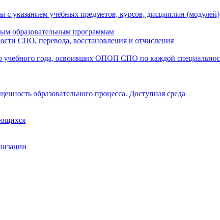
ы с указанием учебных предметов, курсов, дисциплин (модулей
мым образовательным программам
ости СПО, перевода, восстановления и отчисления
о учебного года, освоивших ОПОП СПО по каждой специально
щенность образовательного процесса. Доступная среда
ающихся
анизации