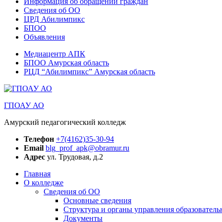
Информация об обращении граждан
Сведения об ОО
ЦРД Абилимпикс
БПОО
Объявления
Медиацентр АПК
БПОО Амурская область
РЦД “Абилимпикс” Амурская область
ГПОАУ АО
Амурский педагогический колледж
Телефон
+7(4162)35-30-94
Email
blg_prof_apk@obramur.ru
Адрес
ул. Трудовая, д.2
Главная
О колледже
Сведения об ОО
Основные сведения
Структура и органы управления образователь
Документы