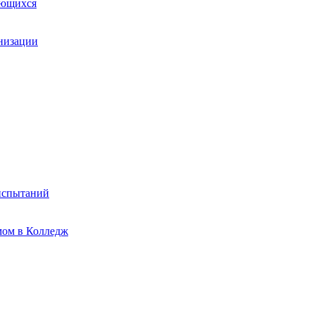
ающихся
анизации
испытаний
мом в Колледж