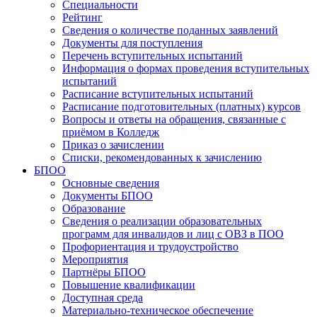
Специальности
Рейтинг
Сведения о количестве поданных заявлений
Документы для поступления
Перечень вступительных испытаний
Информация о формах проведения вступительных
испытаний
Расписание вступительных испытаний
Расписание подготовительных (платных) курсов
Вопросы и ответы на обращения, связанные с
приёмом в Колледж
Приказ о зачислении
Списки, рекомендованных к зачислению
БПОО
Основные сведения
Документы БПОО
Образование
Сведения о реализации образовательных
программ для инвалидов и лиц с ОВЗ в ПОО
Профориентация и трудоустройство
Мероприятия
Партнёры БПОО
Повышение квалификации
Доступная среда
Материально-техническое обеспечение