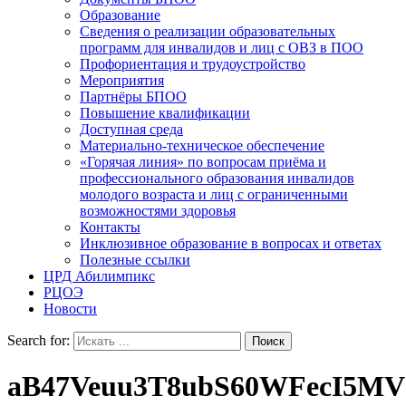
Образование
Сведения о реализации образовательных
программ для инвалидов и лиц с ОВЗ в ПОО
Профориентация и трудоустройство
Мероприятия
Партнёры БПОО
Повышение квалификации
Доступная среда
Материально-техническое обеспечение
«Горячая линия» по вопросам приёма и
профессионального образования инвалидов
молодого возраста и лиц с ограниченными
возможностями здоровья
Контакты
Инклюзивное образование в вопросах и ответах
Полезные ссылки
ЦРД Абилимпикс
РЦОЭ
Новости
Search for:
aB47Veuu3T8ubS60WFecI5M