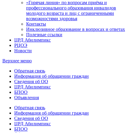
«Горячая линия» по вопросам приёма и
профессионального образования инвалидов
молодого возраста и лиц с ограниченными
возможностями здоровья
Контакты
Инклюзивное образование в вопросах и ответах
Полезные ссылки
ЦРД Абилимпикс
РЦОЭ
Новости
Верхнее меню
Обратная связь
Информация об обращении граждан
Сведения об ОО
ЦРД Абилимпикс
БПОО
Объявления
Обратная связь
Информация об обращении граждан
Сведения об ОО
ЦРД Абилимпикс
БПОО