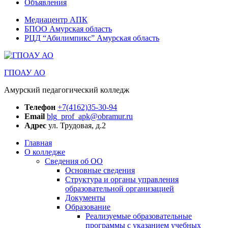
Объявления
Медиацентр АПК
БПОО Амурская область
РЦД “Абилимпикс” Амурская область
ГПОАУ АО
Амурский педагогический колледж
Телефон
+7(4162)35-30-94
Email
blg_prof_apk@obramur.ru
Адрес
ул. Трудовая, д.2
Главная
О колледже
Сведения об ОО
Основные сведения
Структура и органы управления
образовательной организацией
Документы
Образование
Реализуемые образовательные
программы с указанием учебных