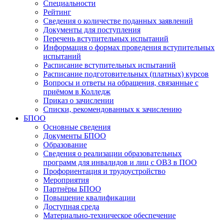
Специальности
Рейтинг
Сведения о количестве поданных заявлений
Документы для поступления
Перечень вступительных испытаний
Информация о формах проведения вступительных
испытаний
Расписание вступительных испытаний
Расписание подготовительных (платных) курсов
Вопросы и ответы на обращения, связанные с
приёмом в Колледж
Приказ о зачислении
Списки, рекомендованных к зачислению
БПОО
Основные сведения
Документы БПОО
Образование
Сведения о реализации образовательных
программ для инвалидов и лиц с ОВЗ в ПОО
Профориентация и трудоустройство
Мероприятия
Партнёры БПОО
Повышение квалификации
Доступная среда
Материально-техническое обеспечение