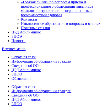
«Горячая линия» по вопросам приёма и
профессионального образования инвалидов
молодого возраста и лиц с ограниченными
возможностями здоровья
Контакты
Инклюзивное образование в вопросах и ответах
Полезные ссылки
ЦРД Абилимпикс
РЦОЭ
Новости
Верхнее меню
Обратная связь
Информация об обращении граждан
Сведения об ОО
ЦРД Абилимпикс
БПОО
Объявления
Обратная связь
Информация об обращении граждан
Сведения об ОО
ЦРД Абилимпикс
БПОО