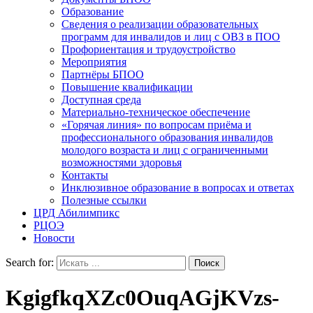
Образование
Сведения о реализации образовательных
программ для инвалидов и лиц с ОВЗ в ПОО
Профориентация и трудоустройство
Мероприятия
Партнёры БПОО
Повышение квалификации
Доступная среда
Материально-техническое обеспечение
«Горячая линия» по вопросам приёма и
профессионального образования инвалидов
молодого возраста и лиц с ограниченными
возможностями здоровья
Контакты
Инклюзивное образование в вопросах и ответах
Полезные ссылки
ЦРД Абилимпикс
РЦОЭ
Новости
Search for:
KgigfkqXZc0OuqAGjKVzs-