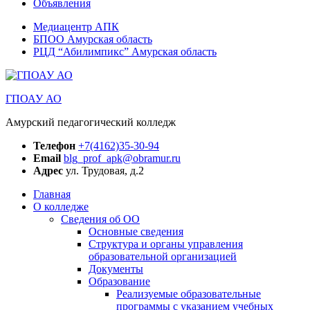
Объявления
Медиацентр АПК
БПОО Амурская область
РЦД “Абилимпикс” Амурская область
ГПОАУ АО
Амурский педагогический колледж
Телефон
+7(4162)35-30-94
Email
blg_prof_apk@obramur.ru
Адрес
ул. Трудовая, д.2
Главная
О колледже
Сведения об ОО
Основные сведения
Структура и органы управления
образовательной организацией
Документы
Образование
Реализуемые образовательные
программы с указанием учебных