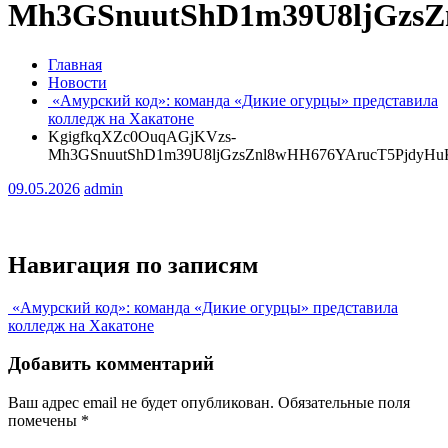
Mh3GSnuutShD1m39U8ljGzs
Главная
Новости
«Амурский код»: команда «Дикие огурцы» представила
колледж на Хакатоне
KgigfkqXZc0OuqAGjKVzs-
Mh3GSnuutShD1m39U8ljGzsZnl8wHH676YArucT5PjdyH
09.05.2026
admin
Навигация по записям
«Амурский код»: команда «Дикие огурцы» представила
колледж на Хакатоне
Добавить комментарий
Ваш адрес email не будет опубликован.
Обязательные поля
помечены
*