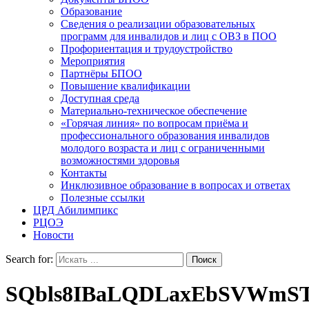
Образование
Сведения о реализации образовательных
программ для инвалидов и лиц с ОВЗ в ПОО
Профориентация и трудоустройство
Мероприятия
Партнёры БПОО
Повышение квалификации
Доступная среда
Материально-техническое обеспечение
«Горячая линия» по вопросам приёма и
профессионального образования инвалидов
молодого возраста и лиц с ограниченными
возможностями здоровья
Контакты
Инклюзивное образование в вопросах и ответах
Полезные ссылки
ЦРД Абилимпикс
РЦОЭ
Новости
Search for:
SQbls8IBaLQDLaxEbSVWmST