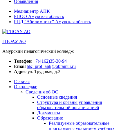
Объявления
Медиацентр АПК
БПОО Амурская область
РЦД “Абилимпикс” Амурская область
ГПОАУ АО
Амурский педагогический колледж
Телефон
+7(4162)35-30-94
Email
blg_prof_apk@obramur.ru
Адрес
ул. Трудовая, д.2
Главная
О колледже
Сведения об ОО
Основные сведения
Структура и органы управления
образовательной организацией
Документы
Образование
Реализуемые образовательные
программы с указанием учебных