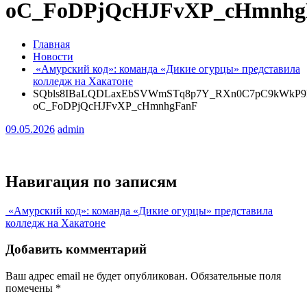
oC_FoDPjQcHJFvXP_cHmnhg
Главная
Новости
«Амурский код»: команда «Дикие огурцы» представила
колледж на Хакатоне
SQbls8IBaLQDLaxEbSVWmSTq8p7Y_RXn0C7pC9kWkP9Et
oC_FoDPjQcHJFvXP_cHmnhgFanF
09.05.2026
admin
Навигация по записям
«Амурский код»: команда «Дикие огурцы» представила
колледж на Хакатоне
Добавить комментарий
Ваш адрес email не будет опубликован.
Обязательные поля
помечены
*