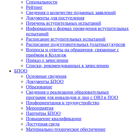
Специальности
Рейтинг
Сведения о количестве поданных заявлений
Документы для поступления
Перечень вступительных испытаний
Информация о формах проведения вступительных
испытаний
Расписание вступительных испытаний
Расписание подготовительных (платных) курсов
Вопросы и ответы на обращения, связанные с
приёмом в Колледж
Приказ о зачислении
Списки, рекомендованных к зачислению
БПОО
Основные сведения
Документы БПОО
Образование
Сведения о реализации образовательных
программ для инвалидов и лиц с ОВЗ в ПОО
Профориентация и трудоустройство
Мероприятия
Партнёры БПОО
Повышение квалификации
Доступная среда
Материально-техническое обеспечение