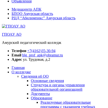
Объявления
Медиацентр АПК
БПОО Амурская область
РЦД “Абилимпикс” Амурская область
ГПОАУ АО
Амурский педагогический колледж
Телефон
+7(4162)35-30-94
Email
blg_prof_apk@obramur.ru
Адрес
ул. Трудовая, д.2
Главная
О колледже
Сведения об ОО
Основные сведения
Структура и органы управления
образовательной организацией
Документы
Образование
Реализуемые образовательные
программы с указанием учебных