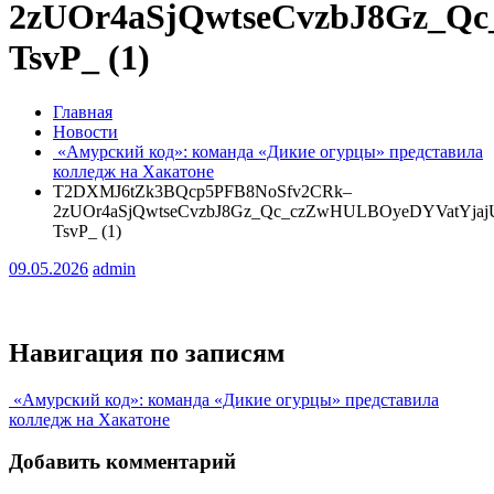
2zUOr4aSjQwtseCvzbJ8Gz_Q
TsvP_ (1)
Главная
Новости
«Амурский код»: команда «Дикие огурцы» представила
колледж на Хакатоне
T2DXMJ6tZk3BQcp5PFB8NoSfv2CRk–
2zUOr4aSjQwtseCvzbJ8Gz_Qc_czZwHULBOyeDYVatYjaj
TsvP_ (1)
09.05.2026
admin
Навигация по записям
«Амурский код»: команда «Дикие огурцы» представила
колледж на Хакатоне
Добавить комментарий