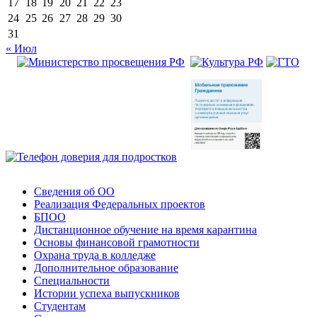
17
18
19
20
21
22
23
24
25
26
27
28
29
30
31
« Июл
Сведения об ОО
Реализация Федеральных проектов
БПОО
Дистанционное обучение на время карантина
Основы финансовой грамотности
Охрана труда в колледже
Дополнительное образование
Специальности
Истории успеха выпускников
Студентам