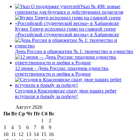
Указ № 498: новые
горизонты для будущих и действующих педагогов
Кузин Тимур исполнил гимн на главной сцене
«Российской студенческой весны» в Хабаровске
День России в общежитии № 1: творчество и единство
12 июня – День России: праздник единства,
ответственности и любви к Родине
Сегодня в Красноярске сразу двое наших ребят
вступили в борьбу за победу!
Август 2026
Пн
Вт
Ср
Чт
Пт
Сб
Вс
1
2
3
4
5
6
7
8
9
10
11
12
13
14
15
16