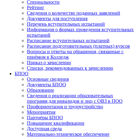
Специальности
Рейтинг
Сведения о количестве поданных заявлений
Документы для поступления
Перечень вступительных испытаний
Информация о формах проведения вступительных
испытаний
Расписание вступительных испытаний
Расписание подготовительных (платных) курсов
Вопросы и ответы на обращения, связанные с
приёмом в Колледж
Приказ о зачислении
Списки, рекомендованных к зачислению
БПОО
Основные сведения
Документы БПОО
Образование
Сведения о реализации образовательных
программ для инвалидов и лиц с ОВЗ в ПОО
Профориентация и трудоустройство
Мероприятия
Партнёры БПОО
Повышение квалификации
Доступная среда
Материально-техническое обеспечение