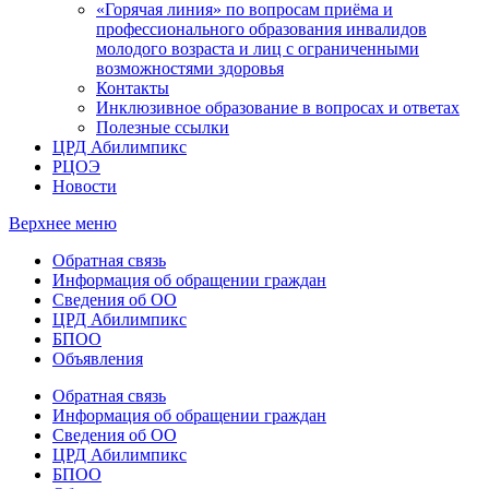
«Горячая линия» по вопросам приёма и
профессионального образования инвалидов
молодого возраста и лиц с ограниченными
возможностями здоровья
Контакты
Инклюзивное образование в вопросах и ответах
Полезные ссылки
ЦРД Абилимпикс
РЦОЭ
Новости
Верхнее меню
Обратная связь
Информация об обращении граждан
Сведения об ОО
ЦРД Абилимпикс
БПОО
Объявления
Обратная связь
Информация об обращении граждан
Сведения об ОО
ЦРД Абилимпикс
БПОО