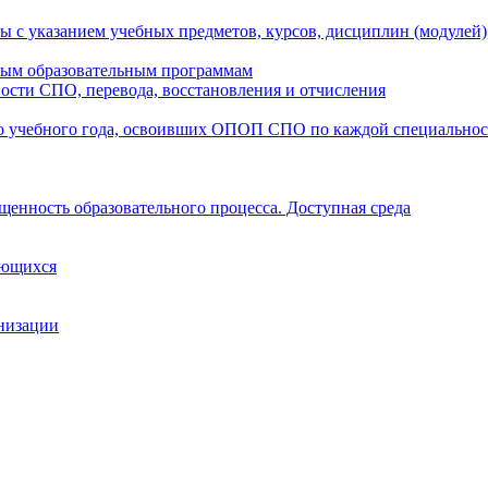
ы с указанием учебных предметов, курсов, дисциплин (модулей
мым образовательным программам
ости СПО, перевода, восстановления и отчисления
о учебного года, освоивших ОПОП СПО по каждой специально
щенность образовательного процесса. Доступная среда
ающихся
анизации