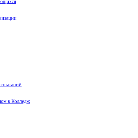
ающихся
анизации
испытаний
мом в Колледж