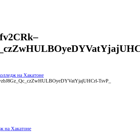
fv2CRk–
c_czZwHULBOyeDYVatYjajUHCr
колледж на Хакатоне
zbJ8Gz_Qc_czZwHULBOyeDYVatYjajUHCrl-TsvP_
ж на Хакатоне