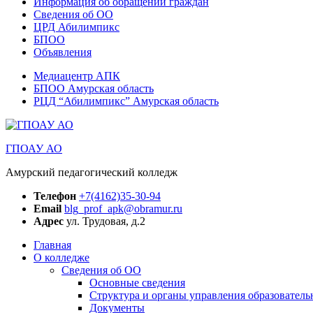
Информация об обращении граждан
Сведения об ОО
ЦРД Абилимпикс
БПОО
Объявления
Медиацентр АПК
БПОО Амурская область
РЦД “Абилимпикс” Амурская область
ГПОАУ АО
Амурский педагогический колледж
Телефон
+7(4162)35-30-94
Email
blg_prof_apk@obramur.ru
Адрес
ул. Трудовая, д.2
Главная
О колледже
Сведения об ОО
Основные сведения
Структура и органы управления образователь
Документы