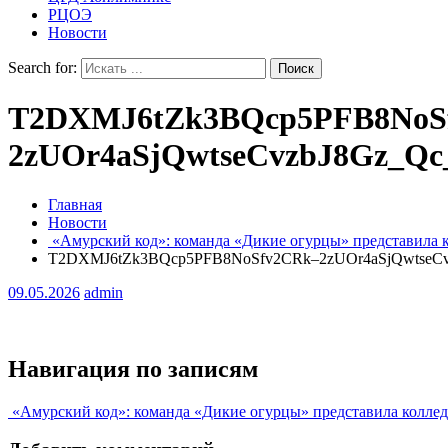
РЦОЭ
Новости
Search for:
T2DXMJ6tZk3BQcp5PFB8NoS
2zUOr4aSjQwtseCvzbJ8Gz_Q
Главная
Новости
«Амурский код»: команда «Дикие огурцы» представила 
T2DXMJ6tZk3BQcp5PFB8NoSfv2CRk–2zUOr4aSjQwtseCv
09.05.2026
admin
Навигация по записям
«Амурский код»: команда «Дикие огурцы» представила коллед