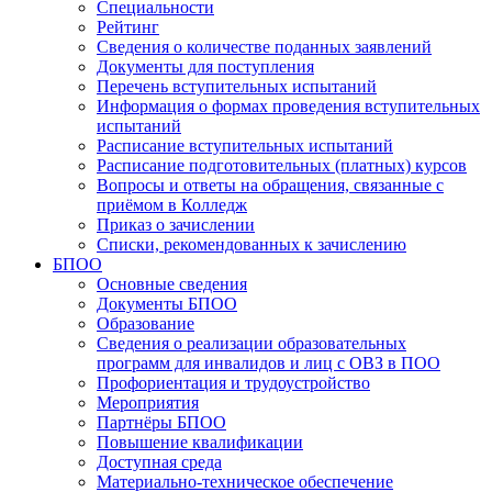
Специальности
Рейтинг
Сведения о количестве поданных заявлений
Документы для поступления
Перечень вступительных испытаний
Информация о формах проведения вступительных
испытаний
Расписание вступительных испытаний
Расписание подготовительных (платных) курсов
Вопросы и ответы на обращения, связанные с
приёмом в Колледж
Приказ о зачислении
Списки, рекомендованных к зачислению
БПОО
Основные сведения
Документы БПОО
Образование
Сведения о реализации образовательных
программ для инвалидов и лиц с ОВЗ в ПОО
Профориентация и трудоустройство
Мероприятия
Партнёры БПОО
Повышение квалификации
Доступная среда
Материально-техническое обеспечение