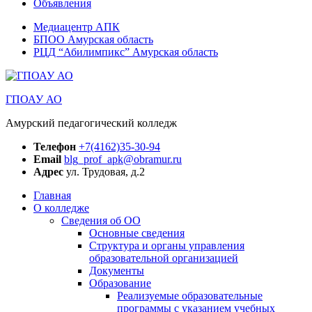
Объявления
Медиацентр АПК
БПОО Амурская область
РЦД “Абилимпикс” Амурская область
ГПОАУ АО
Амурский педагогический колледж
Телефон
+7(4162)35-30-94
Email
blg_prof_apk@obramur.ru
Адрес
ул. Трудовая, д.2
Главная
О колледже
Сведения об ОО
Основные сведения
Структура и органы управления
образовательной организацией
Документы
Образование
Реализуемые образовательные
программы с указанием учебных