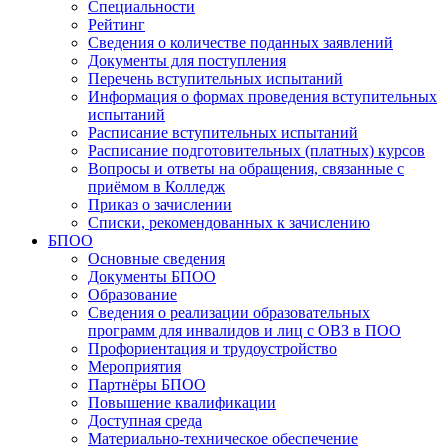
Специальности
Рейтинг
Сведения о количестве поданных заявлений
Документы для поступления
Перечень вступительных испытаний
Информация о формах проведения вступительных
испытаний
Расписание вступительных испытаний
Расписание подготовительных (платных) курсов
Вопросы и ответы на обращения, связанные с
приёмом в Колледж
Приказ о зачислении
Списки, рекомендованных к зачислению
БПОО
Основные сведения
Документы БПОО
Образование
Сведения о реализации образовательных
программ для инвалидов и лиц с ОВЗ в ПОО
Профориентация и трудоустройство
Мероприятия
Партнёры БПОО
Повышение квалификации
Доступная среда
Материально-техническое обеспечение