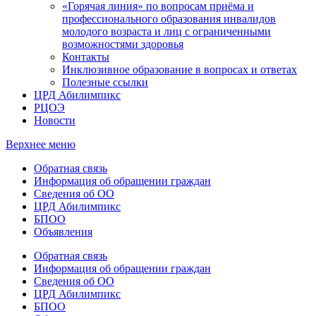
«Горячая линия» по вопросам приёма и
профессионального образования инвалидов
молодого возраста и лиц с ограниченными
возможностями здоровья
Контакты
Инклюзивное образование в вопросах и ответах
Полезные ссылки
ЦРД Абилимпикс
РЦОЭ
Новости
Верхнее меню
Обратная связь
Информация об обращении граждан
Сведения об ОО
ЦРД Абилимпикс
БПОО
Объявления
Обратная связь
Информация об обращении граждан
Сведения об ОО
ЦРД Абилимпикс
БПОО