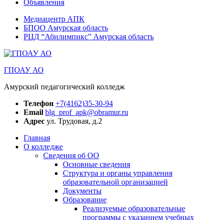
Объявления
Медиацентр АПК
БПОО Амурская область
РЦД “Абилимпикс” Амурская область
ГПОАУ АО
Амурский педагогический колледж
Телефон
+7(4162)35-30-94
Email
blg_prof_apk@obramur.ru
Адрес
ул. Трудовая, д.2
Главная
О колледже
Сведения об ОО
Основные сведения
Структура и органы управления
образовательной организацией
Документы
Образование
Реализуемые образовательные
программы с указанием учебных