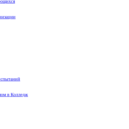
ающихся
анизации
испытаний
мом в Колледж