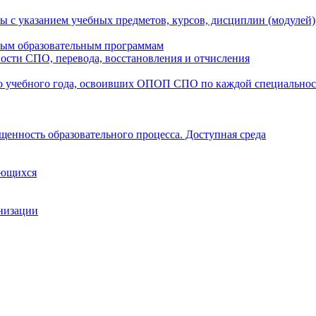
ы с указанием учебных предметов, курсов, дисциплин (модулей
мым образовательным программам
ости СПО, перевода, восстановления и отчисления
о учебного года, освоивших ОПОП СПО по каждой специально
щенность образовательного процесса. Доступная среда
ающихся
анизации