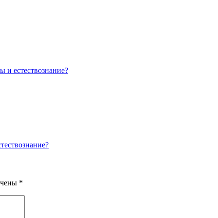
ы и естествознание?
стествознание?
ечены
*