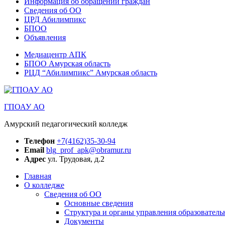
Информация об обращении граждан
Сведения об ОО
ЦРД Абилимпикс
БПОО
Объявления
Медиацентр АПК
БПОО Амурская область
РЦД “Абилимпикс” Амурская область
ГПОАУ АО
Амурский педагогический колледж
Телефон
+7(4162)35-30-94
Email
blg_prof_apk@obramur.ru
Адрес
ул. Трудовая, д.2
Главная
О колледже
Сведения об ОО
Основные сведения
Структура и органы управления образователь
Документы