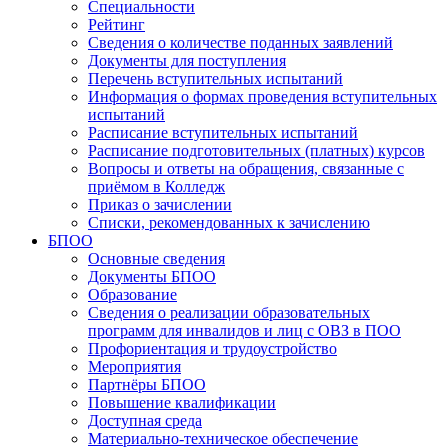
Специальности
Рейтинг
Сведения о количестве поданных заявлений
Документы для поступления
Перечень вступительных испытаний
Информация о формах проведения вступительных
испытаний
Расписание вступительных испытаний
Расписание подготовительных (платных) курсов
Вопросы и ответы на обращения, связанные с
приёмом в Колледж
Приказ о зачислении
Списки, рекомендованных к зачислению
БПОО
Основные сведения
Документы БПОО
Образование
Сведения о реализации образовательных
программ для инвалидов и лиц с ОВЗ в ПОО
Профориентация и трудоустройство
Мероприятия
Партнёры БПОО
Повышение квалификации
Доступная среда
Материально-техническое обеспечение