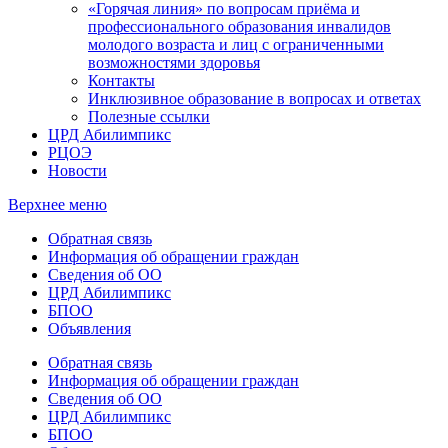
«Горячая линия» по вопросам приёма и
профессионального образования инвалидов
молодого возраста и лиц с ограниченными
возможностями здоровья
Контакты
Инклюзивное образование в вопросах и ответах
Полезные ссылки
ЦРД Абилимпикс
РЦОЭ
Новости
Верхнее меню
Обратная связь
Информация об обращении граждан
Сведения об ОО
ЦРД Абилимпикс
БПОО
Объявления
Обратная связь
Информация об обращении граждан
Сведения об ОО
ЦРД Абилимпикс
БПОО