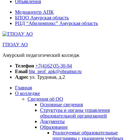
Объявления
Медиацентр АПК
БПОО Амурская область
РЦД “Абилимпикс” Амурская область
ГПОАУ АО
Амурский педагогический колледж
Телефон
+7(4162)35-30-94
Email
blg_prof_apk@obramur.ru
Адрес
ул. Трудовая, д.2
Главная
О колледже
Сведения об ОО
Основные сведения
Структура и органы управления
образовательной организацией
Документы
Образование
Реализуемые образовательные
программы с указанием учебных