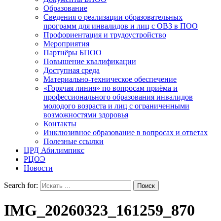
Образование
Сведения о реализации образовательных
программ для инвалидов и лиц с ОВЗ в ПОО
Профориентация и трудоустройство
Мероприятия
Партнёры БПОО
Повышение квалификации
Доступная среда
Материально-техническое обеспечение
«Горячая линия» по вопросам приёма и
профессионального образования инвалидов
молодого возраста и лиц с ограниченными
возможностями здоровья
Контакты
Инклюзивное образование в вопросах и ответах
Полезные ссылки
ЦРД Абилимпикс
РЦОЭ
Новости
Search for:
IMG_20260323_161259_870