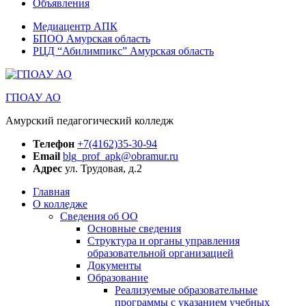
Объявления
Медиацентр АПК
БПОО Амурская область
РЦД “Абилимпикс” Амурская область
ГПОАУ АО
Амурский педагогический колледж
Телефон
+7(4162)35-30-94
Email
blg_prof_apk@obramur.ru
Адрес
ул. Трудовая, д.2
Главная
О колледже
Сведения об ОО
Основные сведения
Структура и органы управления
образовательной организацией
Документы
Образование
Реализуемые образовательные
программы с указанием учебных