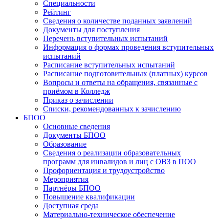
Специальности
Рейтинг
Сведения о количестве поданных заявлений
Документы для поступления
Перечень вступительных испытаний
Информация о формах проведения вступительных
испытаний
Расписание вступительных испытаний
Расписание подготовительных (платных) курсов
Вопросы и ответы на обращения, связанные с
приёмом в Колледж
Приказ о зачислении
Списки, рекомендованных к зачислению
БПОО
Основные сведения
Документы БПОО
Образование
Сведения о реализации образовательных
программ для инвалидов и лиц с ОВЗ в ПОО
Профориентация и трудоустройство
Мероприятия
Партнёры БПОО
Повышение квалификации
Доступная среда
Материально-техническое обеспечение