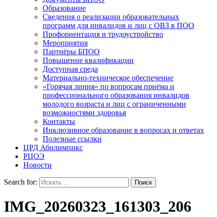
Образование
Сведения о реализации образовательных
программ для инвалидов и лиц с ОВЗ в ПОО
Профориентация и трудоустройство
Мероприятия
Партнёры БПОО
Повышение квалификации
Доступная среда
Материально-техническое обеспечение
«Горячая линия» по вопросам приёма и
профессионального образования инвалидов
молодого возраста и лиц с ограниченными
возможностями здоровья
Контакты
Инклюзивное образование в вопросах и ответах
Полезные ссылки
ЦРД Абилимпикс
РЦОЭ
Новости
Search for:
IMG_20260323_161303_206