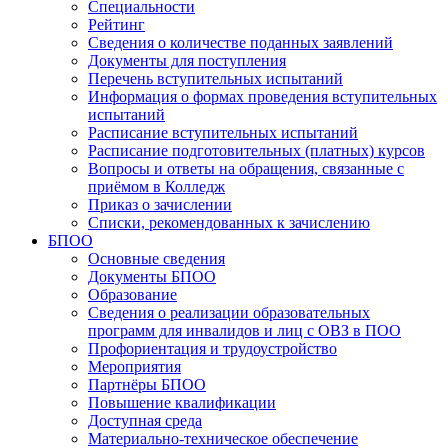
Специальности
Рейтинг
Сведения о количестве поданных заявлений
Документы для поступления
Перечень вступительных испытаний
Информация о формах проведения вступительных
испытаний
Расписание вступительных испытаний
Расписание подготовительных (платных) курсов
Вопросы и ответы на обращения, связанные с
приёмом в Колледж
Приказ о зачислении
Списки, рекомендованных к зачислению
БПОО
Основные сведения
Документы БПОО
Образование
Сведения о реализации образовательных
программ для инвалидов и лиц с ОВЗ в ПОО
Профориентация и трудоустройство
Мероприятия
Партнёры БПОО
Повышение квалификации
Доступная среда
Материально-техническое обеспечение