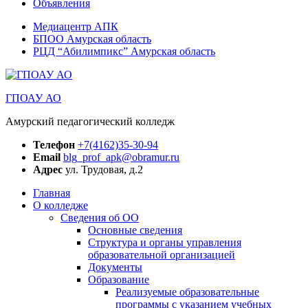
Объявления
Медиацентр АПК
БПОО Амурская область
РЦД “Абилимпикс” Амурская область
ГПОАУ АО
Амурский педагогический колледж
Телефон
+7(4162)35-30-94
Email
blg_prof_apk@obramur.ru
Адрес
ул. Трудовая, д.2
Главная
О колледже
Сведения об ОО
Основные сведения
Структура и органы управления
образовательной организацией
Документы
Образование
Реализуемые образовательные
программы с указанием учебных