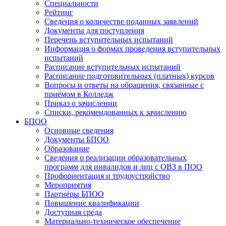
Специальности
Рейтинг
Сведения о количестве поданных заявлений
Документы для поступления
Перечень вступительных испытаний
Информация о формах проведения вступительных
испытаний
Расписание вступительных испытаний
Расписание подготовительных (платных) курсов
Вопросы и ответы на обращения, связанные с
приёмом в Колледж
Приказ о зачислении
Списки, рекомендованных к зачислению
БПОО
Основные сведения
Документы БПОО
Образование
Сведения о реализации образовательных
программ для инвалидов и лиц с ОВЗ в ПОО
Профориентация и трудоустройство
Мероприятия
Партнёры БПОО
Повышение квалификации
Доступная среда
Материально-техническое обеспечение