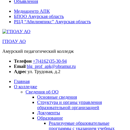
Объявления
Медиацентр АПК
БПОО Амурская область
РЦД “Абилимпикс” Амурская область
ГПОАУ АО
Амурский педагогический колледж
Телефон
+7(4162)35-30-94
Email
blg_prof_apk@obramur.ru
Адрес
ул. Трудовая, д.2
Главная
О колледже
Сведения об ОО
Основные сведения
Структура и органы управления
образовательной организацией
Документы
Образование
Реализуемые образовательные
программы с указанием учебных