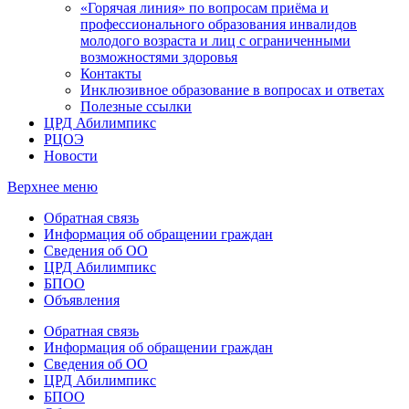
«Горячая линия» по вопросам приёма и
профессионального образования инвалидов
молодого возраста и лиц с ограниченными
возможностями здоровья
Контакты
Инклюзивное образование в вопросах и ответах
Полезные ссылки
ЦРД Абилимпикс
РЦОЭ
Новости
Верхнее меню
Обратная связь
Информация об обращении граждан
Сведения об ОО
ЦРД Абилимпикс
БПОО
Объявления
Обратная связь
Информация об обращении граждан
Сведения об ОО
ЦРД Абилимпикс
БПОО