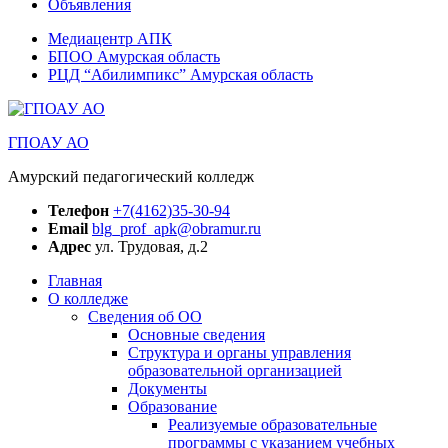
Объявления
Медиацентр АПК
БПОО Амурская область
РЦД “Абилимпикс” Амурская область
ГПОАУ АО
Амурский педагогический колледж
Телефон
+7(4162)35-30-94
Email
blg_prof_apk@obramur.ru
Адрес
ул. Трудовая, д.2
Главная
О колледже
Сведения об ОО
Основные сведения
Структура и органы управления
образовательной организацией
Документы
Образование
Реализуемые образовательные
программы с указанием учебных