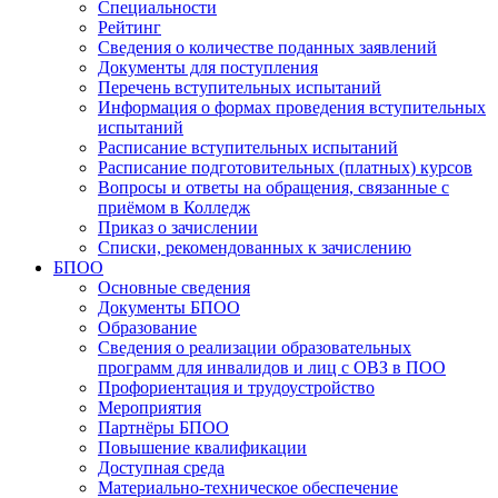
Специальности
Рейтинг
Сведения о количестве поданных заявлений
Документы для поступления
Перечень вступительных испытаний
Информация о формах проведения вступительных
испытаний
Расписание вступительных испытаний
Расписание подготовительных (платных) курсов
Вопросы и ответы на обращения, связанные с
приёмом в Колледж
Приказ о зачислении
Списки, рекомендованных к зачислению
БПОО
Основные сведения
Документы БПОО
Образование
Сведения о реализации образовательных
программ для инвалидов и лиц с ОВЗ в ПОО
Профориентация и трудоустройство
Мероприятия
Партнёры БПОО
Повышение квалификации
Доступная среда
Материально-техническое обеспечение