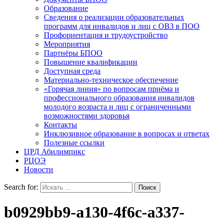
Образование
Сведения о реализации образовательных
программ для инвалидов и лиц с ОВЗ в ПОО
Профориентация и трудоустройство
Мероприятия
Партнёры БПОО
Повышение квалификации
Доступная среда
Материально-техническое обеспечение
«Горячая линия» по вопросам приёма и
профессионального образования инвалидов
молодого возраста и лиц с ограниченными
возможностями здоровья
Контакты
Инклюзивное образование в вопросах и ответах
Полезные ссылки
ЦРД Абилимпикс
РЦОЭ
Новости
Search for:
b0929bb9-a130-4f6c-a337-