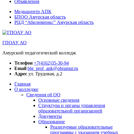
Объявления
Медиацентр АПК
БПОО Амурская область
РЦД “Абилимпикс” Амурская область
ГПОАУ АО
Амурский педагогический колледж
Телефон
+7(4162)35-30-94
Email
blg_prof_apk@obramur.ru
Адрес
ул. Трудовая, д.2
Главная
О колледже
Сведения об ОО
Основные сведения
Структура и органы управления
образовательной организацией
Документы
Образование
Реализуемые образовательные
программы с указанием учебных