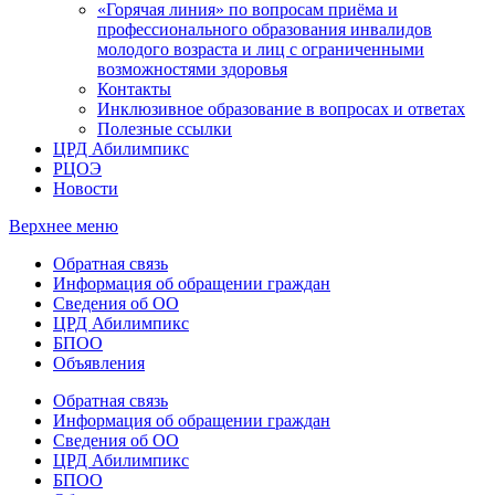
«Горячая линия» по вопросам приёма и
профессионального образования инвалидов
молодого возраста и лиц с ограниченными
возможностями здоровья
Контакты
Инклюзивное образование в вопросах и ответах
Полезные ссылки
ЦРД Абилимпикс
РЦОЭ
Новости
Верхнее меню
Обратная связь
Информация об обращении граждан
Сведения об ОО
ЦРД Абилимпикс
БПОО
Объявления
Обратная связь
Информация об обращении граждан
Сведения об ОО
ЦРД Абилимпикс
БПОО