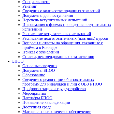
Специальности
Рейтинг
Сведения о количестве поданных заявлений
Документы для поступления
Перечень вступительных испытаний
Информация о формах проведения вступительных
испытаний
Расписание вступительных испытаний
Расписание подготовительных (платных) курсов
Вопросы и ответы на обращения, связанные с
приёмом в Колледж
Приказ о зачислении
Списки, рекомендованных к зачислению
БПОО
Основные сведения
Документы БПОО
Образование
Сведения о реализации образовательных
программ для инвалидов и лиц с ОВЗ в ПОО
Профориентация и трудоустройство
Мероприятия
Партнёры БПОО
Повышение квалификации
Доступная среда
Материально-техническое обеспечение