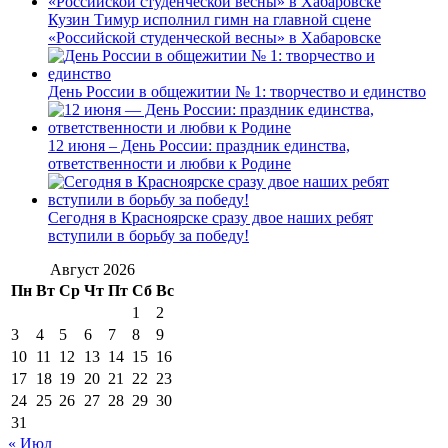
Кузин Тимур исполнил гимн на главной сцене
«Российской студенческой весны» в Хабаровске
День России в общежитии № 1: творчество и единство
12 июня – День России: праздник единства,
ответственности и любви к Родине
Сегодня в Красноярске сразу двое наших ребят
вступили в борьбу за победу!
Август 2026
Пн
Вт
Ср
Чт
Пт
Сб
Вс
1
2
3
4
5
6
7
8
9
10
11
12
13
14
15
16
17
18
19
20
21
22
23
24
25
26
27
28
29
30
31
« Июл