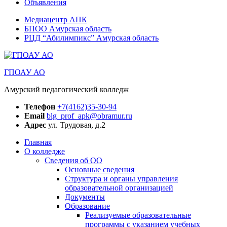
Объявления
Медиацентр АПК
БПОО Амурская область
РЦД “Абилимпикс” Амурская область
ГПОАУ АО
Амурский педагогический колледж
Телефон
+7(4162)35-30-94
Email
blg_prof_apk@obramur.ru
Адрес
ул. Трудовая, д.2
Главная
О колледже
Сведения об ОО
Основные сведения
Структура и органы управления
образовательной организацией
Документы
Образование
Реализуемые образовательные
программы с указанием учебных