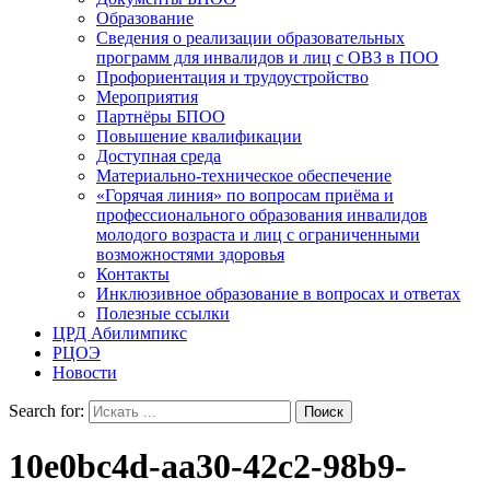
Образование
Сведения о реализации образовательных
программ для инвалидов и лиц с ОВЗ в ПОО
Профориентация и трудоустройство
Мероприятия
Партнёры БПОО
Повышение квалификации
Доступная среда
Материально-техническое обеспечение
«Горячая линия» по вопросам приёма и
профессионального образования инвалидов
молодого возраста и лиц с ограниченными
возможностями здоровья
Контакты
Инклюзивное образование в вопросах и ответах
Полезные ссылки
ЦРД Абилимпикс
РЦОЭ
Новости
Search for:
10e0bc4d-aa30-42c2-98b9-