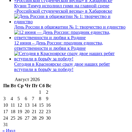
Кузин Тимур исполнил гимн на главной сцене
«Российской студенческой весны» в Хабаровске
День России в общежитии № 1: творчество и единство
12 июня – День России: праздник единства,
ответственности и любви к Родине
Сегодня в Красноярске сразу двое наших ребят
вступили в борьбу за победу!
Август 2026
Пн
Вт
Ср
Чт
Пт
Сб
Вс
1
2
3
4
5
6
7
8
9
10
11
12
13
14
15
16
17
18
19
20
21
22
23
24
25
26
27
28
29
30
31
« Июл