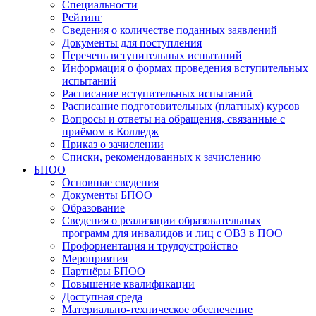
Специальности
Рейтинг
Сведения о количестве поданных заявлений
Документы для поступления
Перечень вступительных испытаний
Информация о формах проведения вступительных
испытаний
Расписание вступительных испытаний
Расписание подготовительных (платных) курсов
Вопросы и ответы на обращения, связанные с
приёмом в Колледж
Приказ о зачислении
Списки, рекомендованных к зачислению
БПОО
Основные сведения
Документы БПОО
Образование
Сведения о реализации образовательных
программ для инвалидов и лиц с ОВЗ в ПОО
Профориентация и трудоустройство
Мероприятия
Партнёры БПОО
Повышение квалификации
Доступная среда
Материально-техническое обеспечение