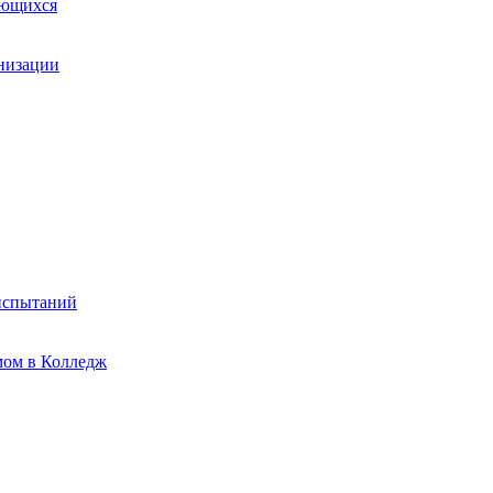
ающихся
анизации
испытаний
мом в Колледж