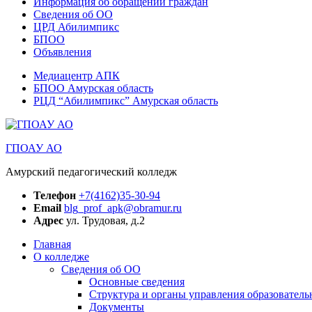
Информация об обращении граждан
Сведения об ОО
ЦРД Абилимпикс
БПОО
Объявления
Медиацентр АПК
БПОО Амурская область
РЦД “Абилимпикс” Амурская область
ГПОАУ АО
Амурский педагогический колледж
Телефон
+7(4162)35-30-94
Email
blg_prof_apk@obramur.ru
Адрес
ул. Трудовая, д.2
Главная
О колледже
Сведения об ОО
Основные сведения
Структура и органы управления образователь
Документы