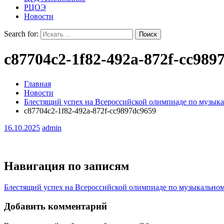
РЦОЭ
Новости
Search for:
c87704c2-1f82-492a-872f-cc989
Главная
Новости
Блестящий успех на Всероссийской олимпиаде по музык
c87704c2-1f82-492a-872f-cc9897dc9659
16.10.2025
admin
Навигация по записям
Блестящий успех на Всероссийской олимпиаде по музыкально
Добавить комментарий