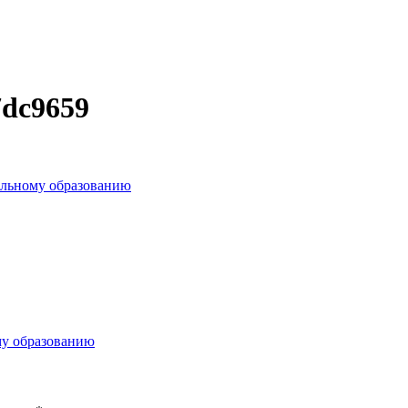
7dc9659
альному образованию
му образованию