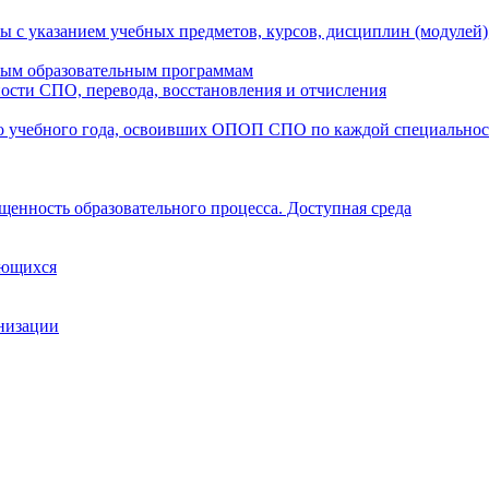
ы с указанием учебных предметов, курсов, дисциплин (модулей
мым образовательным программам
ости СПО, перевода, восстановления и отчисления
о учебного года, освоивших ОПОП СПО по каждой специально
щенность образовательного процесса. Доступная среда
ающихся
анизации