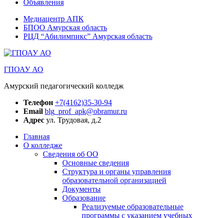
Объявления
Медиацентр АПК
БПОО Амурская область
РЦД “Абилимпикс” Амурская область
ГПОАУ АО
Амурский педагогический колледж
Телефон
+7(4162)35-30-94
Email
blg_prof_apk@obramur.ru
Адрес
ул. Трудовая, д.2
Главная
О колледже
Сведения об ОО
Основные сведения
Структура и органы управления
образовательной организацией
Документы
Образование
Реализуемые образовательные
программы с указанием учебных