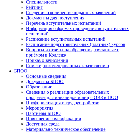
Специальности
Рейтинг
Сведения о количестве поданных заявлений
Документы для поступления
Перечень вступительных испытаний
Информация о формах проведения вступительных
испытаний
Расписание вступительных испытаний
Расписание подготовительных (платных) курсов
Вопросы и ответы на обращения, связанные с
приёмом в Колледж
Приказ о зачислении
Списки, рекомендованных к зачислению
БПОО
Основные сведения
Документы БПОО
Образование
Сведения о реализации образовательных
программ для инвалидов и лиц с ОВЗ в ПОО
Профориентация и трудоустройство
Мероприятия
Партнёры БПОО
Повышение квалификации
Доступная среда
Материально-техническое обеспечение