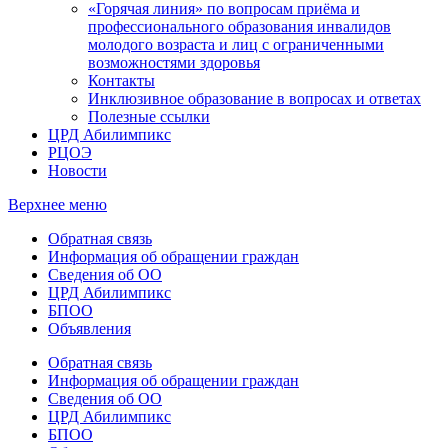
«Горячая линия» по вопросам приёма и
профессионального образования инвалидов
молодого возраста и лиц с ограниченными
возможностями здоровья
Контакты
Инклюзивное образование в вопросах и ответах
Полезные ссылки
ЦРД Абилимпикс
РЦОЭ
Новости
Верхнее меню
Обратная связь
Информация об обращении граждан
Сведения об ОО
ЦРД Абилимпикс
БПОО
Объявления
Обратная связь
Информация об обращении граждан
Сведения об ОО
ЦРД Абилимпикс
БПОО