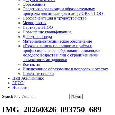
Образование
Сведения о реализации образовательных
программ для инвалидов и лиц с ОВЗ в ПОО
Профориентация и трудоустройство
Мероприятия
Партнёры БПОО
Повышение квалификации
Доступная среда
Материально-техническое обеспечение
«Горячая линия» по вопросам приёма и
профессионального образования инвалидов
молодого возраста и лиц с ограниченными
возможностями здоровья
Контакты
Инклюзивное образование в вопросах и ответах
Полезные ссылки
ЦРД Абилимпикс
РЦОЭ
Новости
Search for:
IMG_20260326_093750_689