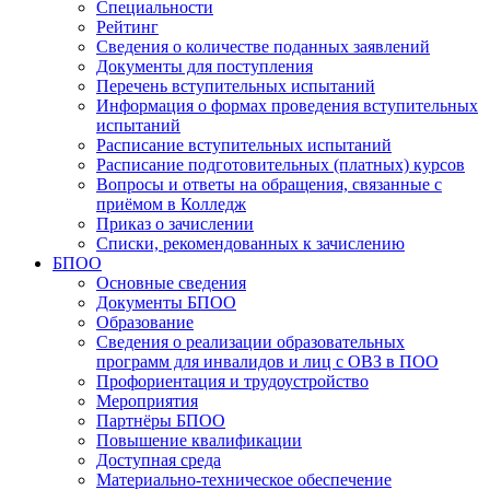
Специальности
Рейтинг
Сведения о количестве поданных заявлений
Документы для поступления
Перечень вступительных испытаний
Информация о формах проведения вступительных
испытаний
Расписание вступительных испытаний
Расписание подготовительных (платных) курсов
Вопросы и ответы на обращения, связанные с
приёмом в Колледж
Приказ о зачислении
Списки, рекомендованных к зачислению
БПОО
Основные сведения
Документы БПОО
Образование
Сведения о реализации образовательных
программ для инвалидов и лиц с ОВЗ в ПОО
Профориентация и трудоустройство
Мероприятия
Партнёры БПОО
Повышение квалификации
Доступная среда
Материально-техническое обеспечение