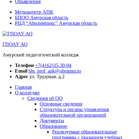
Объявления
Медиацентр АПК
БПОО Амурская область
РЦД “Абилимпикс” Амурская область
ГПОАУ АО
Амурский педагогический колледж
Телефон
+7(4162)35-30-94
Email
blg_prof_apk@obramur.ru
Адрес
ул. Трудовая, д.2
Главная
О колледже
Сведения об ОО
Основные сведения
Структура и органы управления
образовательной организацией
Документы
Образование
Реализуемые образовательные
программы с указанием учебных