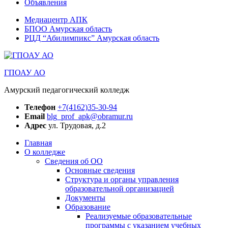
Объявления
Медиацентр АПК
БПОО Амурская область
РЦД “Абилимпикс” Амурская область
ГПОАУ АО
Амурский педагогический колледж
Телефон
+7(4162)35-30-94
Email
blg_prof_apk@obramur.ru
Адрес
ул. Трудовая, д.2
Главная
О колледже
Сведения об ОО
Основные сведения
Структура и органы управления
образовательной организацией
Документы
Образование
Реализуемые образовательные
программы с указанием учебных