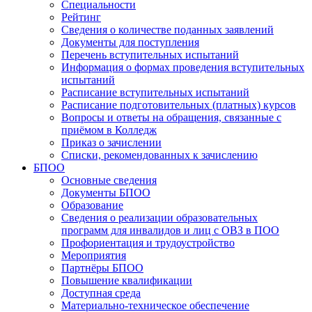
Специальности
Рейтинг
Сведения о количестве поданных заявлений
Документы для поступления
Перечень вступительных испытаний
Информация о формах проведения вступительных
испытаний
Расписание вступительных испытаний
Расписание подготовительных (платных) курсов
Вопросы и ответы на обращения, связанные с
приёмом в Колледж
Приказ о зачислении
Списки, рекомендованных к зачислению
БПОО
Основные сведения
Документы БПОО
Образование
Сведения о реализации образовательных
программ для инвалидов и лиц с ОВЗ в ПОО
Профориентация и трудоустройство
Мероприятия
Партнёры БПОО
Повышение квалификации
Доступная среда
Материально-техническое обеспечение