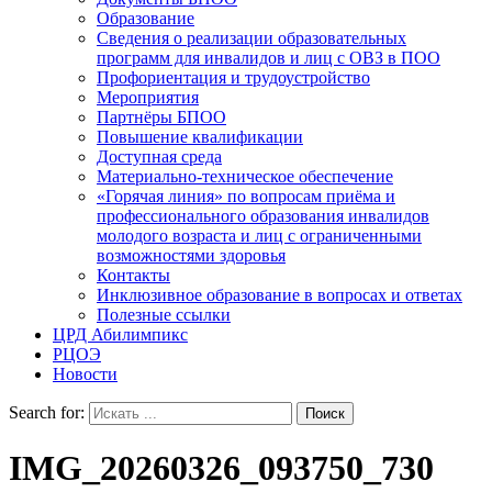
Образование
Сведения о реализации образовательных
программ для инвалидов и лиц с ОВЗ в ПОО
Профориентация и трудоустройство
Мероприятия
Партнёры БПОО
Повышение квалификации
Доступная среда
Материально-техническое обеспечение
«Горячая линия» по вопросам приёма и
профессионального образования инвалидов
молодого возраста и лиц с ограниченными
возможностями здоровья
Контакты
Инклюзивное образование в вопросах и ответах
Полезные ссылки
ЦРД Абилимпикс
РЦОЭ
Новости
Search for:
IMG_20260326_093750_730