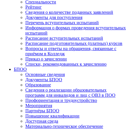
Специальности
Рейтинг
Сведения о количестве поданных заявлений
Документы для поступления
Перечень вступительных испытаний
Информация о формах проведения вступительных
испытаний
Расписание вступительных испытаний
Расписание подготовительных (платных) курсов
Вопросы и ответы на обращения, связанные с
приёмом в Колледж
Приказ о зачислении
Списки, рекомендованных к зачислению
БПОО
Основные сведения
Документы БПОО
Образование
Сведения о реализации образовательных
программ для инвалидов и лиц с ОВЗ в ПОО
Профориентация и трудоустройство
Мероприятия
Партнёры БПОО
Повышение квалификации
Доступная среда
Материально-техническое обеспечение