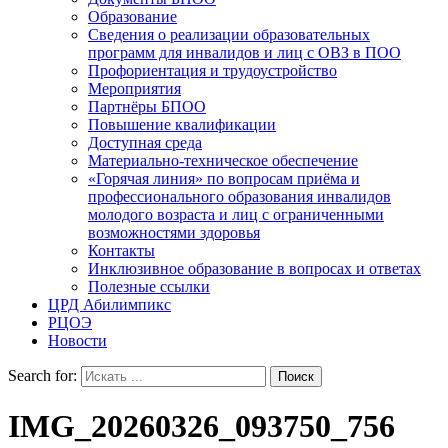
Образование
Сведения о реализации образовательных
программ для инвалидов и лиц с ОВЗ в ПОО
Профориентация и трудоустройство
Мероприятия
Партнёры БПОО
Повышение квалификации
Доступная среда
Материально-техническое обеспечение
«Горячая линия» по вопросам приёма и
профессионального образования инвалидов
молодого возраста и лиц с ограниченными
возможностями здоровья
Контакты
Инклюзивное образование в вопросах и ответах
Полезные ссылки
ЦРД Абилимпикс
РЦОЭ
Новости
Search for:
IMG_20260326_093750_756