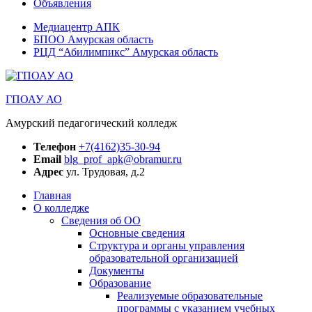
Объявления
Медиацентр АПК
БПОО Амурская область
РЦД “Абилимпикс” Амурская область
ГПОАУ АО
Амурский педагогический колледж
Телефон
+7(4162)35-30-94
Email
blg_prof_apk@obramur.ru
Адрес
ул. Трудовая, д.2
Главная
О колледже
Сведения об ОО
Основные сведения
Структура и органы управления
образовательной организацией
Документы
Образование
Реализуемые образовательные
программы с указанием учебных